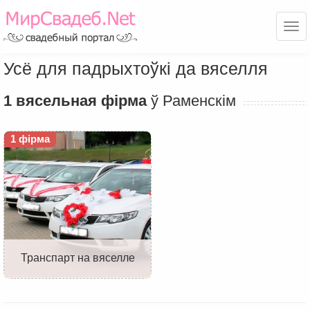
Ме
Усё для падрыхтоўкі да вяселля
1 вясельная фірма
ў Раменскім
1 фірма
Транспарт на вяселле