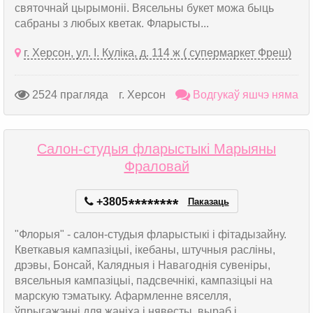
святочнай цырымоніі. Вясельны букет можа быць
сабраны з любых кветак. Фларысты...
г. Херсон, ул. І. Куліка, д. 114 ж ( супермаркет Фреш)
2524 прагляда
г. Херсон
Водгукаў яшчэ няма
Салон-студыя фларыстыкі Марыяны
Фраловай
+3805
*
*
*
*
*
*
*
*
Паказаць
"Флорыя" - салон-студыя фларыстыкі і фітадызайну.
Кветкавыя кампазіцыі, ікебаны, штучныя расліны,
дрэвы, Бонсай, Калядныя і Навагоднія сувеніры,
вясельныя кампазіцыі, падсвечнікі, кампазіцыі на
марскую тэматыку. Афармленне вяселля,
ўпрыгажэнні для жаніха і нявесты, выраб і...