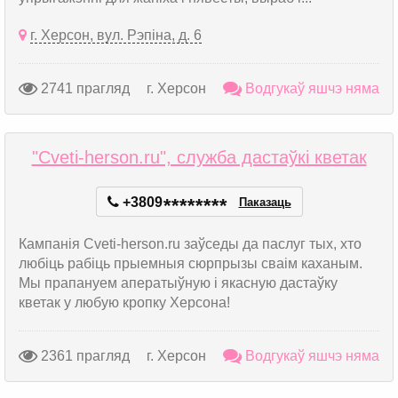
г. Херсон, вул. Рэпіна, д. 6
2741 прагляд
г. Херсон
Водгукаў яшчэ няма
"Cveti-herson.ru", служба дастаўкі кветак
+3809
*
*
*
*
*
*
*
*
Паказаць
Кампанія Cveti-herson.ru заўседы да паслуг тых, хто
любіць рабіць прыемныя сюрпрызы сваім каханым.
Мы прапануем аператыўную і якасную дастаўку
кветак у любую кропку Херсона!
2361 прагляд
г. Херсон
Водгукаў яшчэ няма