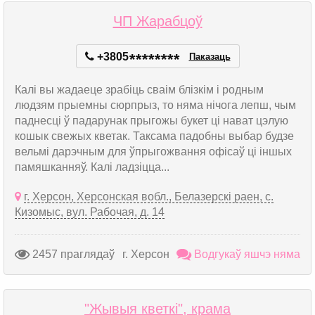
ЧП Жарабцоў
+3805
*
*
*
*
*
*
*
*
Паказаць
Калі вы жадаеце зрабіць сваім блізкім і родным
людзям прыемны сюрпрыз, то няма нічога лепш, чым
паднесці ў падарунак прыгожы букет ці нават цэлую
кошык свежых кветак. Таксама падобны выбар будзе
вельмі дарэчным для ўпрыгожвання офісаў ці іншых
памяшканняў. Калі ладзіцца...
г. Херсон, Херсонская вобл., Белазерскі раен, с.
Кизомыс, вул. Рабочая, д. 14
2457 праглядаў
г. Херсон
Водгукаў яшчэ няма
"Жывыя кветкі", крама