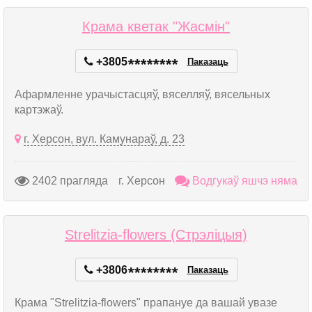
Крама кветак "Жасмін"
+3805
*
*
*
*
*
*
*
*
Паказаць
Афармленне урачыстасцяў, вяселляў, вясельных
картэжаў.
г. Херсон, вул. Камунараў, д. 23
2402 прагляда
г. Херсон
Водгукаў яшчэ няма
Strelitzia-flowers (Стрэліцыя)
+3806
*
*
*
*
*
*
*
*
Паказаць
Крама "Strelitzia-flowers" прапануе да вашай увазе