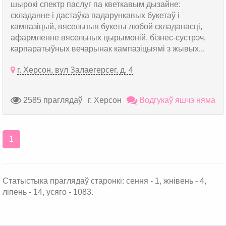
шырокі спектр паслуг па кветкавым дызайне:
складанне і дастаўка падарункавых букетаў і
кампазіцый, вясельныя букеты любой складанасці,
афармленне вясельных цырымоній, бізнес-сустрэч,
карпаратыўных вечарынак кампазіцыямі з жывых...
г. Херсон, вул Залаегерсег, д. 4
2585 праглядаў
г. Херсон
Водгукаў яшчэ няма
1
Статыстыка праглядаў старонкі: сення - 1, жнівень - 4,
ліпень - 14, усяго - 1083.