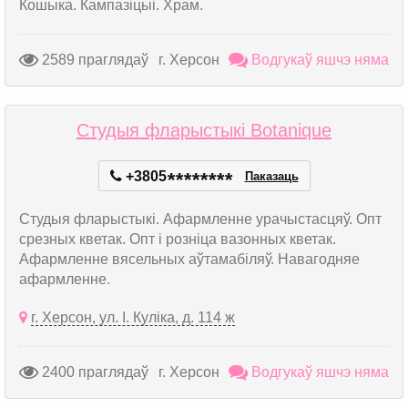
Кошыка. Кампазіцыі. Храм.
2589 праглядаў
г. Херсон
Водгукаў яшчэ няма
Студыя фларыстыкі Botanique
+3805
*
*
*
*
*
*
*
*
Паказаць
Студыя фларыстыкі. Афармленне урачыстасцяў. Опт
срезных кветак. Опт і розніца вазонных кветак.
Афармленне вясельных аўтамабіляў. Навагодняе
афармленне.
г. Херсон, ул. І. Куліка, д. 114 ж
2400 праглядаў
г. Херсон
Водгукаў яшчэ няма