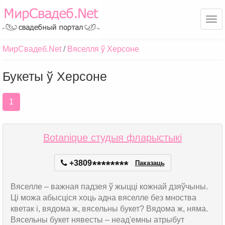
Ме
МирСвадеб.Net
Вяселля ў Херсоне
Букеты ў Херсоне
1
Botanique студыя фларыстыкі
+3809
*
*
*
*
*
*
*
*
Паказаць
Вяселле – важная падзея ў жыцці кожнай дзяўчыны.
Ці можа абысціся хоць адна вяселле без мноства
кветак і, вядома ж, вясельны букет? Вядома ж, няма.
Вясельны букет нявесты – неад'емны атрыбут