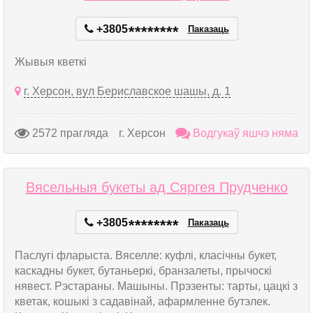
+3805
*
*
*
*
*
*
*
*
Паказаць
Жывыя кветкі
г. Херсон, вул Бериславское шашы, д. 1
2572 прагляда
г. Херсон
Водгукаў яшчэ няма
Вясельныя букеты ад Сяргея Прудченко
+3805
*
*
*
*
*
*
*
*
Паказаць
Паслугі фларыста. Вяселле: куфлі, класічны букет,
каскадны букет, бутаньеркі, бранзалеты, прычоскі
нявест. Рэстараны. Машыны. Прэзенты: тарты, цацкі з
кветак, кошыкі з садавінай, афармленне бутэлек.