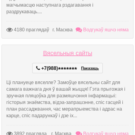
магчымасцю наступнага рэдагавання і
раздрукаваць....
4180 праглядаў
г. Масква
Водгукаў яшчэ няма
Вясельныя сайты
+7(988)
*
*
*
*
*
*
*
Паказаць
Ці плануеце вяселле? Замоўце вясельны сайт для
самага важнага дня ў вашай жыцця! Гэта прыгожая і
зручная пляцоўка для размяшчэння інфармацыі:
гісторыя знаёмства, відэа-запрашэнне, спіс гасцей і
план рассаджвання, час мерапрыемства і адрас на
карце, спіс падарункаў і дзе іх...
3892 прагляда
г. Масква
Водгукаў яшчэ няма