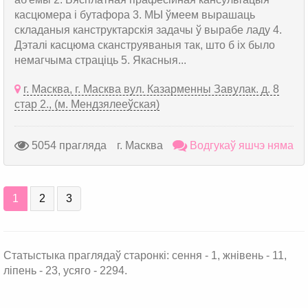
касцюмера і бутафора 3. МЫ ўмеем вырашаць
складаныя канструктарскія задачы ў вырабе ладу 4.
Дэталі касцюма сканструяваныя так, што б іх было
немагчыма страціць 5. Якасныя...
г. Масква, г. Масква вул. Казарменны Завулак. д. 8
стар 2., (м. Мендзялееўская)
5054 прагляда
г. Масква
Водгукаў яшчэ няма
1
2
3
Статыстыка праглядаў старонкі: сення - 1, жнівень - 11,
ліпень - 23, усяго - 2294.