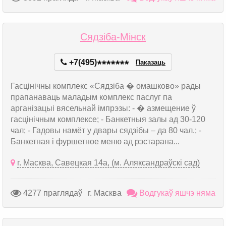
Сядзіба-Мінск
+7(495)
*
*
*
*
*
*
*
Паказаць
Гасцінічны комплекс «Сядзіба � омашково» рады
прапанаваць маладым комплекс паслуг па
арганізацыі вясельнай імпрэзы: - � азмещение ў
гасцінічным комплексе; - Банкетныя залы ад 30-120
чал; - Гадовы намёт у двары сядзібы – да 80 чал.; -
Банкетная і фуршетное меню ад рэстарана...
г. Масква, Савецкая 14а, (м. Аляксандраўскі сад)
4277 праглядаў
г. Масква
Водгукаў яшчэ няма