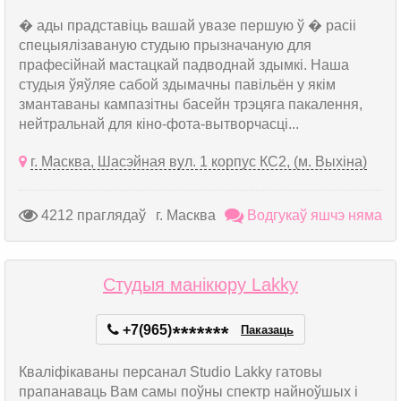
� ады прадставіць вашай увазе першую ў � расіі
спецыялізаваную студыю прызначаную для
прафесійнай мастацкай падводнай здымкі. Наша
студыя ўяўляе сабой здымачны павільён у якім
змантаваны кампазітны басейн трэцяга пакалення,
нейтральнай для кіно-фота-вытворчасці...
г. Масква, Шасэйная вул. 1 корпус КС2, (м. Выхіна)
4212 праглядаў
г. Масква
Водгукаў яшчэ няма
Студыя манікюру Lakky
+7(965)
*
*
*
*
*
*
*
Паказаць
Кваліфікаваны персанал Studio Lakky гатовы
прапанаваць Вам самы поўны спектр найноўшых і