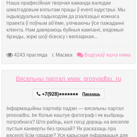
Наша прафесійная творчая каманда валодае
шматгадовым вопытам працы ў event індустрыі. Мы
індывідуальна падыходзім да рэалізацыі кожнага
праекта ў поўным аб'ёме, улічваючы ўсе пажаданні
кліента. Нам давяраюць буйныя кампаніі, вядомыя
брэнды, зоркі шоў-бізнэсу і велізарная...
4243 прагляда
г. Масква
Водгукаў яшчэ няма
Вясельны партал www. prosvadbu. ru
+7(928)
*
*
*
*
*
*
*
Паказаць
Інфармацыйны партнёр падзеі — вясельны партал
prosvadbu. be Колькі каштуе фатограф і як выбраць
патрэбнага? Што рабіць, калі госці дораць на вяселле
пустыя канверты без грошай? Як расказаць пра
вяселлі ўсім горадзе? Уся карысная інфармацыя для