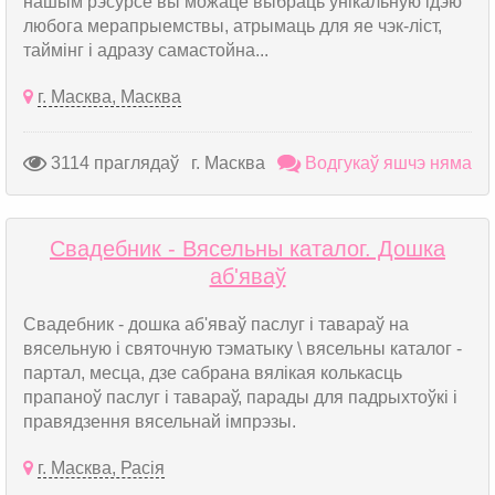
нашым рэсурсе вы можаце выбраць унікальную ідэю
любога мерапрыемствы, атрымаць для яе чэк-ліст,
таймінг і адразу самастойна...
г. Масква, Масква
3114 праглядаў
г. Масква
Водгукаў яшчэ няма
Свадебник - Вясельны каталог. Дошка
аб'яваў
Свадебник - дошка аб'яваў паслуг і тавараў на
вясельную і святочную тэматыку \ вясельны каталог -
партал, месца, дзе сабрана вялікая колькасць
прапаноў паслуг і тавараў, парады для падрыхтоўкі і
правядзення вясельнай імпрэзы.
г. Масква, Расія