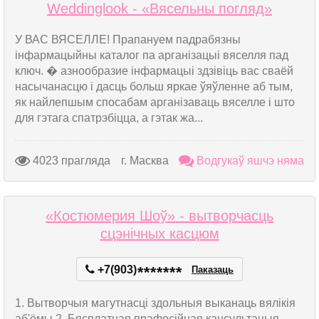
Weddinglook - «Вясельны погляд»
У ВАС ВЯСЕЛЛЕ! Прапануем падрабязны
інфармацыйны каталог па арганізацыі вяселля пад
ключ. � азнообразие інфармацыі здзівіць вас сваёй
насычанасцю і дасць больш яркае ўяўленне аб тым,
як найлепшым спосабам арганізаваць вяселле і што
для гэтага спатрэбіцца, а гэтак жа...
4023 прагляда
г. Масква
Водгукаў яшчэ няма
«Костюмерия Шоў» - вытворчасць
сцэнічных касцюм
+7(903)
*
*
*
*
*
*
*
Паказаць
1. Вытворчыя магутнасці здольныя выканаць вялікія
аб'ёмы 2. Бясплатная прафесійная кансультацыя