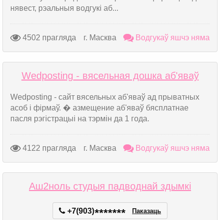
нявест, рэальныя водгукі аб...
4502 прагляда
г. Масква
Водгукаў яшчэ няма
Wedposting - вясельная дошка аб'яваў
Wedposting - сайт вясельных аб'яваў ад прыватных
асоб і фірмаў. � азмещение аб'яваў бясплатнае
пасля рэгістрацыі на тэрмін да 1 года.
4122 прагляда
г. Масква
Водгукаў яшчэ няма
Аш2ноль студыя падводнай здымкі
+7(903)
*
*
*
*
*
*
*
Паказаць