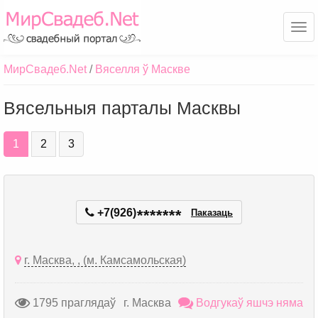
Ме
МирСвадеб.Net
Вяселля ў Маскве
Вясельныя парталы Масквы
1
2
3
+7(926)
*
*
*
*
*
*
*
Паказаць
г. Масква, , (м. Камсамольская)
1795 праглядаў
г. Масква
Водгукаў яшчэ няма