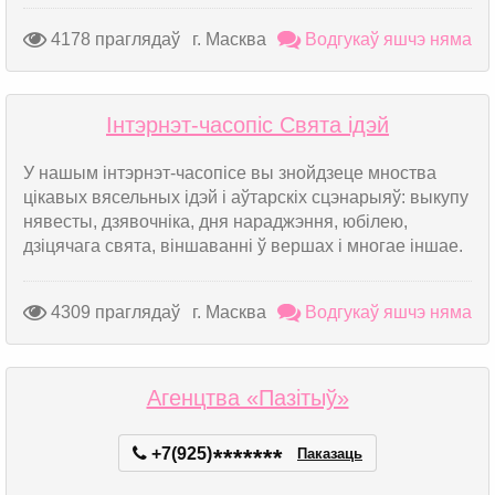
4178 праглядаў
г. Масква
Водгукаў яшчэ няма
Інтэрнэт-часопіс Свята ідэй
У нашым інтэрнэт-часопісе вы знойдзеце мноства
цікавых вясельных ідэй і аўтарскіх сцэнарыяў: выкупу
нявесты, дзявочніка, дня нараджэння, юбілею,
дзіцячага свята, віншаванні ў вершах і многае іншае.
4309 праглядаў
г. Масква
Водгукаў яшчэ няма
Агенцтва «Пазітыў»
+7(925)
*
*
*
*
*
*
*
Паказаць