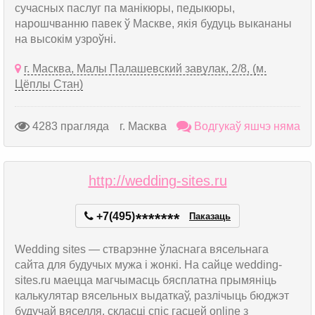
сучасных паслуг па манікюры, педыкюры,
нарошчванню павек ў Маскве, якія будуць выкананы
на высокім узроўні.
г. Масква, Малы Палашевский завулак, 2/8, (м.
Цёплы Стан)
4283 прагляда
г. Масква
Водгукаў яшчэ няма
http://wedding-sites.ru
+7(495)
*
*
*
*
*
*
*
Паказаць
Wedding sites — стварэнне ўласнага вясельнага
сайта для будучых мужа і жонкі. На сайце wedding-
sites.ru маецца магчымасць бясплатна прымяніць
калькулятар вясельных выдаткаў, разлічыць бюджэт
будучай вяселля, скласці спіс гасцей online з