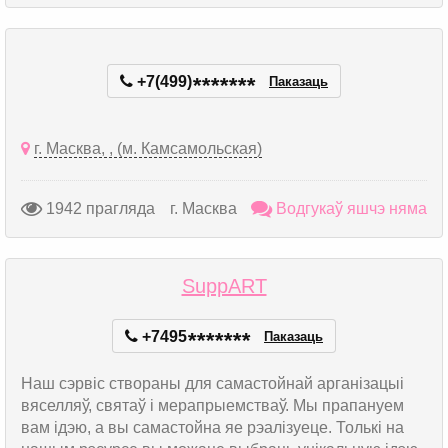
+7(499)
*
*
*
*
*
*
*
Паказаць
г. Масква, , (м. Камсамольская)
1942 прагляда
г. Масква
Водгукаў яшчэ няма
SuppART
+7495
*
*
*
*
*
*
*
Паказаць
Наш сэрвіс створаны для самастойнай арганізацыі
вяселляў, святаў і мерапрыемстваў. Мы прапануем
вам ідэю, а вы самастойна яе рэалізуеце. Толькі на