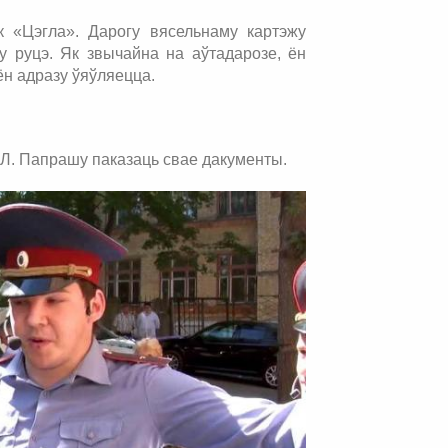
к «Цэгла». Дарогу вясельнаму картэжу
у руцэ. Як звычайна на аўтадарозе, ён
ён адразу ўяўляецца.
СЛ. Папрашу паказаць свае дакументы.