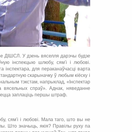
кое ДІШСЛ. У дзень вяселля дарэчы будзе
ную інспекцыю шлюбу, сям'і і любові.
га інспектара, для пераканаўчасці варта
стандартную скарыначку ў любым кіёску і
нальным тэкстам, напрыклад, «Інспектар
ва вясельных спраў». Аднак, няведанне
дзецца заплаціць першы штраф.
у, сям'і і любові. Мала таго, што вы не
ы. Што значыць, якія? Правілы руху па