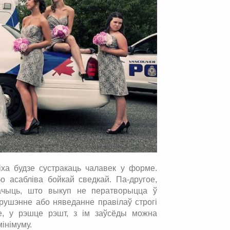
ха будзе сустракаць чалавек у форме.
 асабліва бойкай сведкай. Па-другое,
начыць, што выкуп не ператворыцца ў
ушэнне або няведанне правілаў строгі
ле, у рэшце рэшт, з ім заўсёды можна
інімуму.