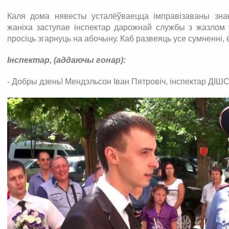
Каля дома нявесты усталёўваецца імправізаваны зна
жаніха заступае інспектар дарожнай службы з жазлом 
просіць згарнуць на абочыну. Каб развеяць усе сумненні, 
Інспектар, (аддаючы гонар):
- Добры дзень! Мендэльсон Іван Пятровіч, інспектар ДІШ