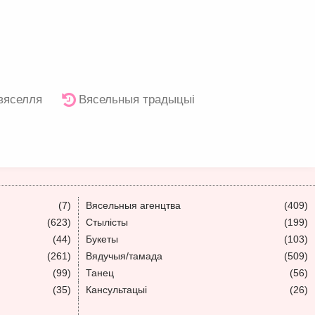
 вяселля
Вясельныя традыцыі
(7)
Вясельныя агенцтва
(409)
(623)
Стылісты
(199)
(44)
Букеты
(103)
(261)
Вядучыя/тамада
(509)
(99)
Танец
(56)
(35)
Кансультацыі
(26)