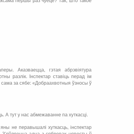
аксама першы раз чуеце? Так, што такое
перы. Аказваецца, гэтая абрэвіятура
ны разлік. Інспектар ставіць перад ім
ь сама за сябе: «Добраахвотныя ўзносы ў
ць. А тут у нас абмежаванне па хуткасці.
м яны не перавышалі хуткасць, інспектар
. З'яўляецца адна з сябровак нявесты ў