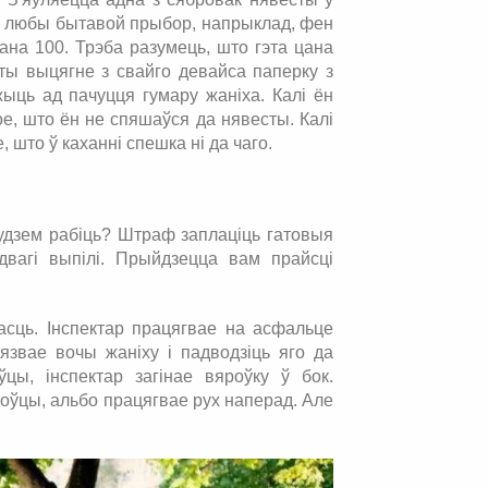
зе любы бытавой прыбор, напрыклад, фен
сана 100. Трэба разумець, што гэта цана
сты выцягне з свайго девайса паперку з
жыць ад пачуцця гумару жаніха. Калі ён
е, што ён не спяшаўся да нявесты. Калі
 што ў каханні спешка ні да чаго.
удзем рабіць? Штраф заплаціць гатовыя
вагі выпілі. Прыйдзецца вам прайсці
сць. Інспектар працягвае на асфальце
язвае вочы жаніху і падводзіць яго да
ўцы, інспектар загінае вяроўку ў бок.
оўцы, альбо працягвае рух наперад. Але