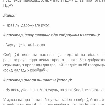
праспекце Маладых. А як у вас з ПДР? Ці вы пра гэта т
ПДР?
Жаніх:
- Правілы дарожнага руху.
Інспектар, (звяртаючыся да сяброўкам нявесты):
- Адукуеце іх, калі ласка.
Сяброўкі нявесты паказваюць падказкі на лістах па
расшыфроўваецца вельмі проста – патрэбен добраахвот
скрыначку з прарэзам для грошай. Надпіс на ёй гаворыц
фонд маладых кіроўцаў».
Інспектар (пасля выплаты ўзносу):
- Ну вось, ужо лепш. А то едуць, на знакі ўвагі не звяртаю
У адказ на пратэсты з боку жаніха і яго сяброў, быцца
выклікае па рацыі сваю памочніцу з відэарэгістратарам