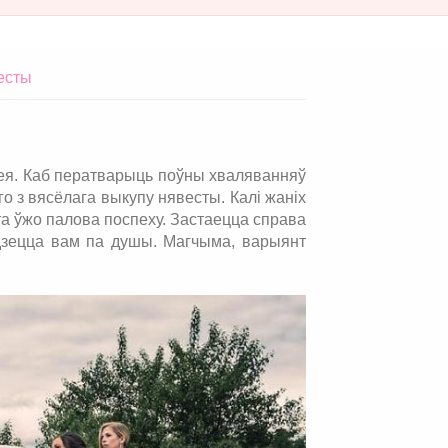
есты
дзея. Каб ператварыць поўны хваляванняў
о з вясёлага выкупу нявесты. Калі жаніх
та ўжо палова поспеху. Застаецца справа
дзецца вам па душы. Магчыма, варыянт