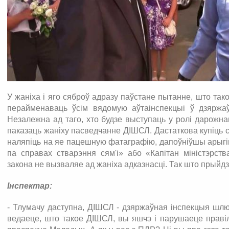
У жаніха і яго сяброў адразу паўстане пытанне, што та
перайменаваць ўсім вядомую аўтаінспекцыі ў дзяржаў
Незалежна ад таго, хто будзе выступаць у ролі дарожна
паказаць жаніху пасведчанне ДІШСЛ. Дастаткова купіць 
наляпіць на яе пацешную фатаграфію, дапоўніўшы арыгі
па справах стварэння сям'і» або «Капітан міністэрст
закона не вызваляе ад жаніха адказнасці. Так што прый
Інспектар:
- Тлумачу даступна, ДІШСЛ - дзяржаўная інспекцыя шлюб
ведаеце, што такое ДІШСЛ, вы яшчэ і парушаеце правіл