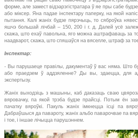
форме, але замест відэарэгістратара ў яе пры сабе буд
або міксер. Яна падае інспектару паперку, на якой напі
пытання. Калі жаніх будзе пярэчыць, то сяброўка няве
яшчэ большай лічбай – 150, 200 і г. д. Далей усё зале
скажа, што ехаў павольна, яго можна аштрафаваць за то
наадварот, скажа, што спяшаўся на вяселле, штраф за тое,
Інспектар:
- Вы парушаеце правілы, дакументаў ў вас няма. Што б
або праедзем ў аддзяленне? Ды вы, здаецца, для ад
экспертызу.
Жаніх выходзіць з машыны, каб даказаць сваю цвяроза
вяровачку, па якой трэба будзе прайсці. Потым ён зав
пачатку вяроўкі. Пакуль жаніх імкнецца ісці па вяро
Дабраўшыся да павароту, жаніх альбо паварочвае па вяр
і тое, і іншае лічыцца парушэннем.