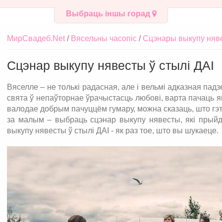
Выбраць іншы горад
МирСвадеб.Net
Вясельны часопіс
Сцэнары выкупу няв
Сцэнар выкупу нявесты ў стылі ДАІ
Вяселле – не толькі радасная, але і вельмі адказная па
свята ў непаўторнае ўрачыстасць любові, варта пачаць яг
валодае добрым пачуццём гумару, можна сказаць, што гэ
за малым – выбраць сцэнар выкупу нявесты, які прый
выкупу нявесты ў стылі ДАІ - як раз тое, што вы шукаеце.