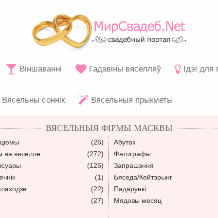
Віншаванні
Гадавіны вяселляў
Ідэі для
Вясельны соннік
Вясельныя прыкметы
ВЯСЕЛЬНЫЯ ФІРМЫ МАСКВЫ
сцюмы
(26)
Абутак
ы на вяселле
(272)
Фатографы
эсуары
(125)
Запрашэння
ечнік
(1)
Бяседа/Кейтэрынг
плаходзе
(22)
Падарункі
(27)
Мядовы месяц