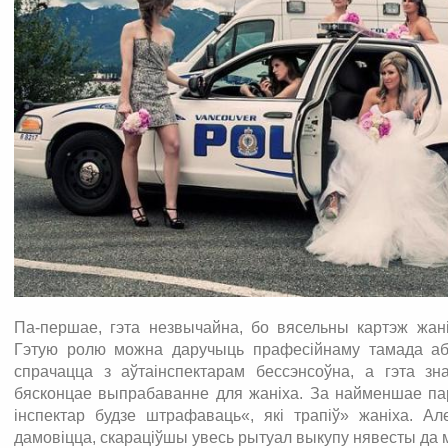
Па-першае, гэта незвычайна, бо вясельны картэж жані
Гэтую ролю можна даручыць прафесійнаму тамада або
спрачацца з аўтаінспектарам бессэнсоўна, а гэта з
бясконцае выпрабаванне для жаніха. За найменшае пар
інспектар будзе штрафаваць«, які трапіў» жаніха. А
дамовіцца, скараціўшы увесь рытуал выкупу нявесты да м