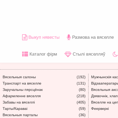
Выкуп нявесты
Размова на вяселле
Каталог фірм
Стылі вяселляў
Вясельныя салоны
(192)
Мужчынскія ка
Транспарт на вяселле
(131)
Відэааператар
Заручальны пярсцёнак
(80)
Вясельныя акс
Афармленне вяселля
(218)
Дзявочнік, хлап
Забавы на вяселлі
(405)
Вяселле на це
Тарты/Караваі
(59)
Феерверкі
Вясельныя парталы
(36)