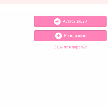
Аўтарызацыя
Рэгістрацыя
Забыліся пароль?