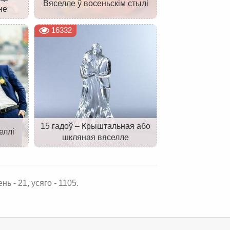
Вяселле ў восеньскім стылі
не
16332
15 гадоў – Крыштальная або
еллі
шкляная вяселле
нь - 21, усяго - 1105.