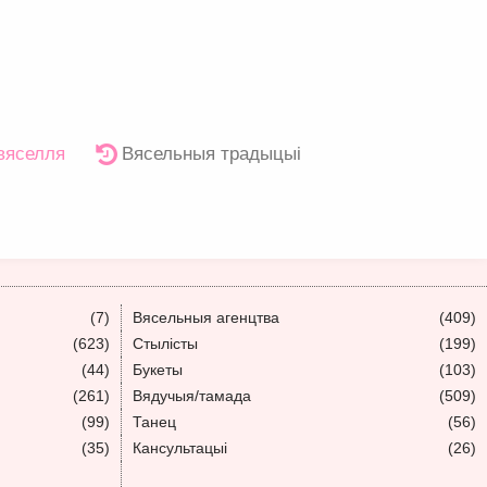
 вяселля
Вясельныя традыцыі
(7)
Вясельныя агенцтва
(409)
(623)
Стылісты
(199)
(44)
Букеты
(103)
(261)
Вядучыя/тамада
(509)
(99)
Танец
(56)
(35)
Кансультацыі
(26)