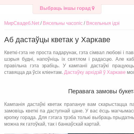
Выбраць іншы горад
МирСвадеб.Net
Вясельны часопіс
Вясельныя ідэі
Аб дастаўцы кветак у Харкаве
Кветкі-гэта не проста падарунак, гэта сімвал любові і п
шэрыя будні, напоўніць іх святлом і радасцю. Але каб
правільна гэта зрабіць. У кампаніі дастаўкі працуюц
ставяцца да ўсіх кліентам.
Дастаўку архідэй ў Харкаве
мож
Перавага замовы букет
Кампанія дастаўкі кветак прапануе вам скарыстацца па
замовіць кветкі па даступнай цане. У вас ёсць магчыма
кропку горада. Для гэтага трэба толькі выбраць прыдатны
можна як гатоўкай, так і банкаўскай картай.