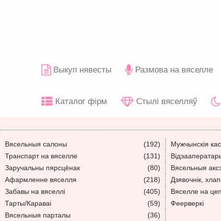
Выкуп нявесты
Размова на вяселле
Каталог фірм
Стылі вяселляў
Вясельныя салоны
(192)
Мужчынскія ка
Транспарт на вяселле
(131)
Відэааператар
Заручальны пярсцёнак
(80)
Вясельныя акс
Афармленне вяселля
(218)
Дзявочнік, хлап
Забавы на вяселлі
(405)
Вяселле на це
Тарты/Караваі
(59)
Феерверкі
Вясельныя парталы
(36)