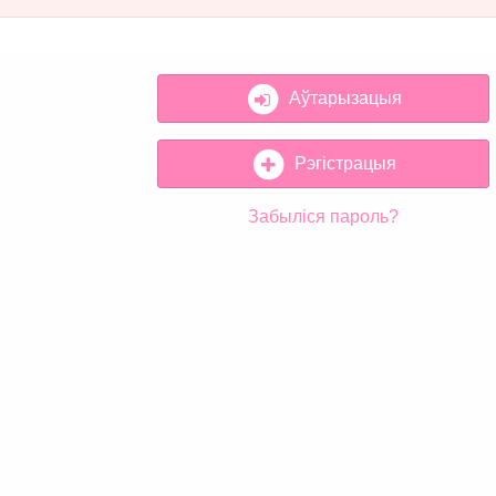
Аўтарызацыя
Рэгістрацыя
Забыліся пароль?