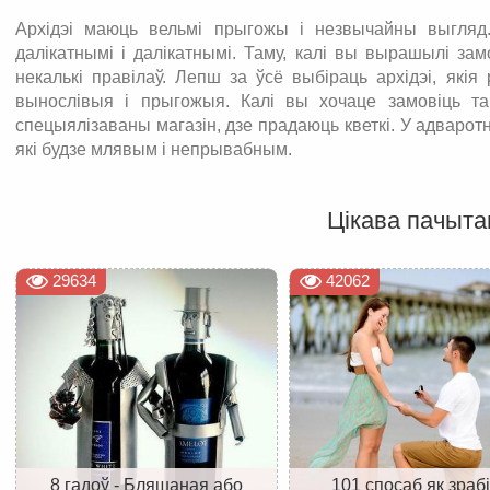
Архідэі маюць вельмі прыгожы і незвычайны выгляд.
далікатнымі і далікатнымі. Таму, калі вы вырашылі зам
некалькі правілаў. Лепш за ўсё выбіраць архідэі, які
вынослівыя і прыгожыя. Калі вы хочаце замовіць та
спецыялізаваны магазін, дзе прадаюць кветкі. У адваро
які будзе млявым і непрывабным.
Цікава пачыта
29634
42062
8 гадоў - Бляшаная або
101 спосаб як зраб