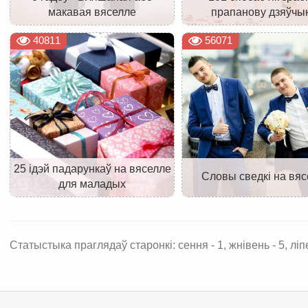
макавая вяселле
прапанову дзяўчы
40811
56071
25 ідэй падарункаў на вяселле
Словы сведкі на вяс
для маладых
Статыстыка праглядаў старонкі: сення - 1, жнівень - 5, ліпе