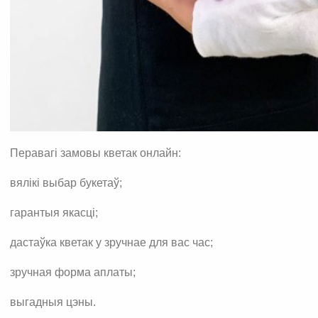
Перавагі замовы кветак онлайн:
вялікі выбар букетаў;
гарантыя якасці;
дастаўка кветак у зручнае для вас час;
зручная форма аплаты;
выгадныя цэны.