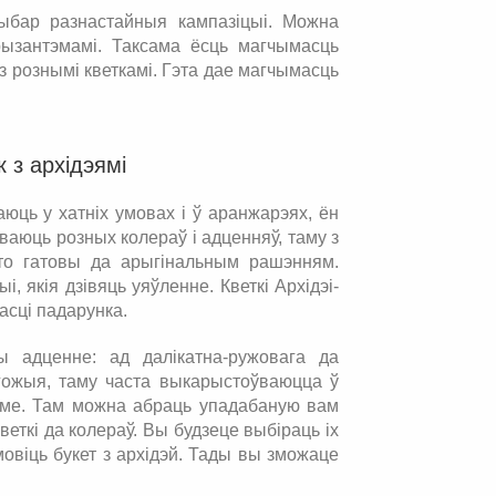
выбар разнастайныя кампазіцыі. Можна
рызантэмамі. Таксама ёсць магчымасць
з рознымі кветкамі. Гэта дае магчымасць
к з архідэямі
юць у хатніх умовах і ў аранжарэях, ён
ваюць розных колераў і адценняў, таму з
 хто гатовы да арыгінальным рашэнням.
 якія дзівяць уяўленне. Кветкі Архідэі-
асці падарунка.
 адценне: ад далікатна-ружовага да
ыгожыя, таму часта выкарыстоўваюцца ў
краме. Там можна абраць упадабаную вам
веткі да колераў. Вы будзеце выбіраць іх
мовіць букет з архідэй. Тады вы зможаце