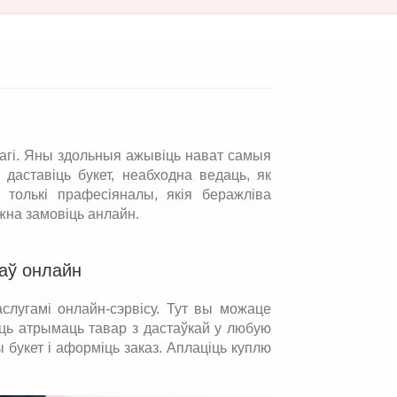
авагі. Яны здольныя ажывіць нават самыя
 даставіць букет, неабходна ведаць, як
ь толькі прафесіяналы, якія беражліва
на замовіць анлайн.
аў онлайн
слугамі онлайн-сэрвісу. Тут вы можаце
сць атрымаць тавар з дастаўкай у любую
 букет і аформіць заказ. Аплаціць куплю