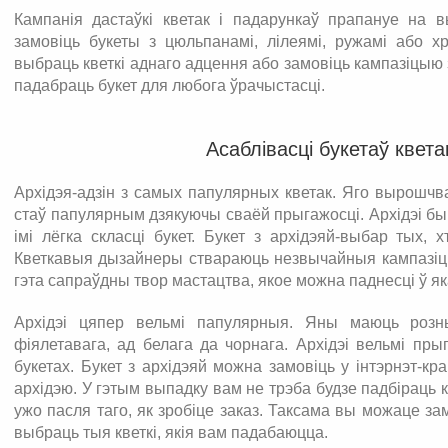
Кампанія дастаўкі кветак і падарункаў прапануе на 
замовіць букеты з цюльпанамі, лілеямі, ружамі або х
выбраць кветкі аднаго адцення або замовіць кампазіцыю 
падабраць букет для любога ўрачыстасці.
Асаблівасці букетаў квета
Архідэя-адзін з самых папулярных кветак. Яго вырошчва
стаў папулярным дзякуючы сваёй прыгажосці. Архідэі бы
імі лёгка скласці букет. Букет з архідэяй-выбар тых,
Кветкавыя дызайнеры ствараюць незвычайныя кампазіцыі,
гэта сапраўдны твор мастацтва, якое можна паднесці ў як
Архідэі цяпер вельмі папулярныя. Яны маюць розны
фіялетавага, ад белага да чорнага. Архідэі вельмі пр
букетах. Букет з архідэяй можна замовіць у інтэрнэт-
архідэю. У гэтым выпадку вам не трэба будзе падбіраць к
ужо пасля таго, як зробіце заказ. Таксама вы можаце за
выбраць тыя кветкі, якія вам падабаюцца.