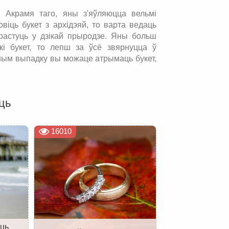
 Акрамя таго, яны з'яўляюцца вельмі
овіць букет з архідэяй, то варта ведаць
я растуць у дзікай прыродзе. Яны больш
кі букет, то лепш за ўсё звярнуцца ў
тным выпадку вы можаце атрымаць букет,
ць
16010
іць