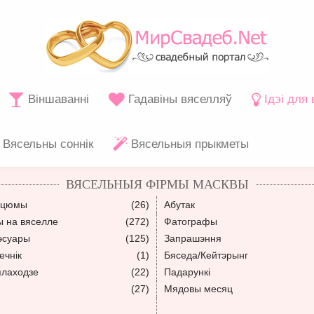
Віншаванні
Гадавіны вяселляў
Ідэі для
Вясельны соннік
Вясельныя прыкметы
ВЯСЕЛЬНЫЯ ФІРМЫ МАСКВЫ
сцюмы
(26)
Абутак
ы на вяселле
(272)
Фатографы
эсуары
(125)
Запрашэння
ечнік
(1)
Бяседа/Кейтэрынг
плаходзе
(22)
Падарункі
(27)
Мядовы месяц