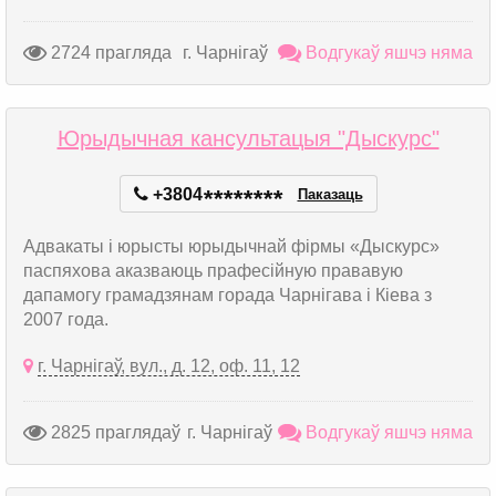
2724 прагляда
г. Чарнігаў
Водгукаў яшчэ няма
Юрыдычная кансультацыя "Дыскурс"
+3804
*
*
*
*
*
*
*
*
Паказаць
Адвакаты і юрысты юрыдычнай фірмы «Дыскурс»
паспяхова аказваюць прафесійную прававую
дапамогу грамадзянам горада Чарнігава і Кіева з
2007 года.
г. Чарнігаў, вул., д. 12, оф. 11, 12
2825 праглядаў
г. Чарнігаў
Водгукаў яшчэ няма