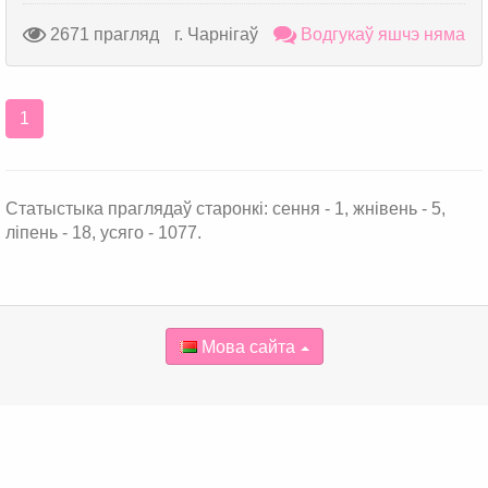
2671 прагляд
г. Чарнігаў
Водгукаў яшчэ няма
1
Статыстыка праглядаў старонкі: сення - 1, жнівень - 5,
ліпень - 18, усяго - 1077.
Мова сайта