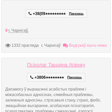
+38(09
*
*
*
*
*
*
*
*
*
Паказаць
г. Чарнігаў,
1332 прагляда
г. Чарнігаў
Водгукаў яшчэ няма
Псіхолаг Таццяна Агіенку
+3806
*
*
*
*
*
*
*
*
Паказаць
Дапамогу ў вырашэнні асабістых праблем і
міжасобасных адносінах, сямейныя праблемы,
залежныя адносіны, стрэсавыя стану, страхі, фобіі,
эмацыйнае выгаранне, асобасная псіхатэрапія,
психосоматика, праблемы самаацэнкі, дэпрэсіі