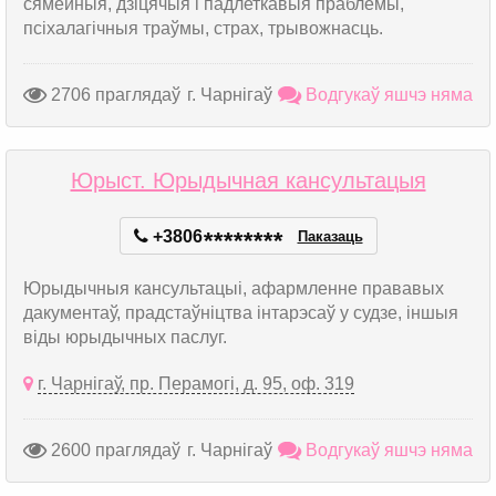
сямейныя, дзіцячыя і падлеткавыя праблемы,
псіхалагічныя траўмы, страх, трывожнасць.
2706 праглядаў
г. Чарнігаў
Водгукаў яшчэ няма
Юрыст. Юрыдычная кансультацыя
+3806
*
*
*
*
*
*
*
*
Паказаць
Юрыдычныя кансультацыі, афармленне прававых
дакументаў, прадстаўніцтва інтарэсаў у судзе, іншыя
віды юрыдычных паслуг.
г. Чарнігаў, пр. Перамогі, д. 95, оф. 319
2600 праглядаў
г. Чарнігаў
Водгукаў яшчэ няма