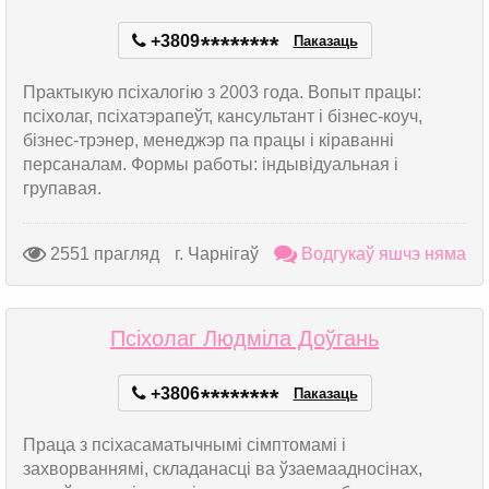
+3809
*
*
*
*
*
*
*
*
Паказаць
Практыкую псіхалогію з 2003 года. Вопыт працы:
псіхолаг, псіхатэрапеўт, кансультант і бізнес-коуч,
бізнес-трэнер, менеджэр па працы і кіраванні
персаналам. Формы работы: індывідуальная і
групавая.
2551 прагляд
г. Чарнігаў
Водгукаў яшчэ няма
Псіхолаг Людміла Доўгань
+3806
*
*
*
*
*
*
*
*
Паказаць
Праца з псіхасаматычнымі сімптомамі і
захворваннямі, складанасці ва ўзаемаадносінах,