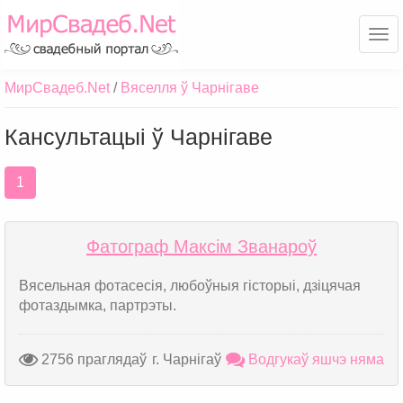
Ме
МирСвадеб.Net
Вяселля ў Чарнігаве
Кансультацыі ў Чарнігаве
1
Фатограф Максім Званароў
Вясельная фотасесія, любоўныя гісторыі, дзіцячая
фотаздымка, партрэты.
2756 праглядаў
г. Чарнігаў
Водгукаў яшчэ няма