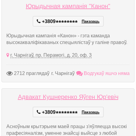
Юрыдычная кампанія "Канон"
+3809
*
*
*
*
*
*
*
*
Паказаць
Юрыдычная кампанія «Канон» - гэта каманда
высокакваліфікаваных спецыялістаў у галіне правоў.
г. Чарнігаў, пр. Перамогі, д. 20, оф. 3
2712 праглядаў
г. Чарнігаў
Водгукаў яшчэ няма
Адвакат Кушнеренко Яўген Юр'евіч
+3809
*
*
*
*
*
*
*
*
Паказаць
Асноўным крытэрыем маей працы з'яўляецца высокі
прафесіяналізм, уменне знайсці выйсце з любой