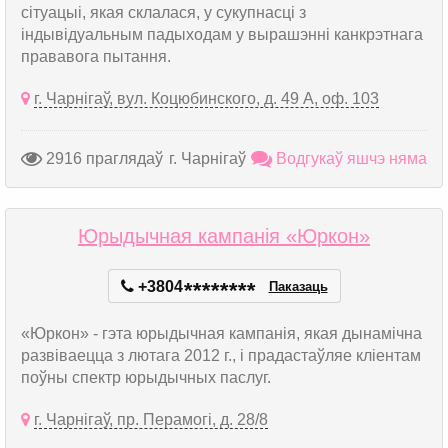
сітуацыі, якая склалася, у сукупнасці з
індывідуальным падыходам у вырашэнні канкрэтнага
прававога пытання.
г. Чарнігаў, вул. Коцюбинского, д. 49 А, оф. 103
2916 праглядаў
г. Чарнігаў
Водгукаў яшчэ няма
Юрыдычная кампанія «Юркон»
+3804
*
*
*
*
*
*
*
*
Паказаць
«Юркон» - гэта юрыдычная кампанія, якая дынамічна
развіваецца з лютага 2012 г., і прадастаўляе кліентам
поўны спектр юрыдычных паслуг.
г. Чарнігаў, пр. Перамогі, д. 28/8