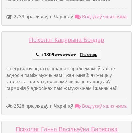
2739 праглядаў
г. Чарнігаў
Водгукаў яшчэ няма
Псіхолаг Кацярына Бондар
+3809
*
*
*
*
*
*
*
*
Паказаць
Спецыялізуюцца на працы з праблемамі ў галіне
адносін паміж мужчынам і жанчынай: як жыць у
згодзе са сваім мужчынам? як быць жаноцкай?
гармонія ў адносінах паміж мужчынам і жанчынай.
2528 праглядаў
г. Чарнігаў
Водгукаў яшчэ няма
Псіхолаг Ганна Васільеўна Вирясова