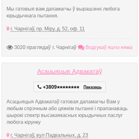
Мы гатовыя вам дапамагчы ў вырашэнні любога
юрыдычнага пытання.
г. Чарнігаў, пр. Міру, д. 52, оф. 11
3020 праглядаў
г. Чарнігаў
Водгукаў яшчэ няма
Асацыяцыя Адвакатаў
+3809
*
*
*
*
*
*
*
*
Паказаць
Асацыяцыя Адвакатаў гатовая дапамагчы Вам у
любым спрэчным або цяжкім пытанні і прапанаваць
шырокі спектр высакаякасных юрыдычных паслуг
любога кірунку
г. Чарнігаў, вул Падвальных, д. 23