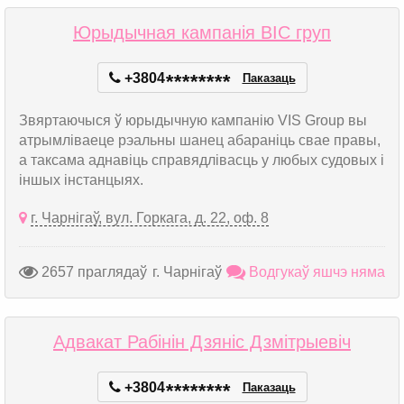
Юрыдычная кампанія ВІС груп
+3804
*
*
*
*
*
*
*
*
Паказаць
Звяртаючыся ў юрыдычную кампанію VIS Group вы
атрымліваеце рэальны шанец абараніць свае правы,
а таксама аднавіць справядлівасць у любых судовых і
іншых інстанцыях.
г. Чарнігаў, вул. Горкага, д. 22, оф. 8
2657 праглядаў
г. Чарнігаў
Водгукаў яшчэ няма
Адвакат Рабінін Дзяніс Дзмітрыевіч
+3804
*
*
*
*
*
*
*
*
Паказаць