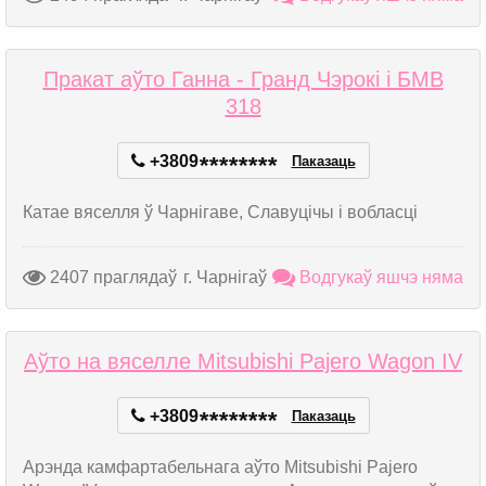
Пракат аўто Ганна - Гранд Чэрокі і БМВ
318
+3809
*
*
*
*
*
*
*
*
Паказаць
Катае вяселля ў Чарнігаве, Славуцічы і вобласці
2407 праглядаў
г. Чарнігаў
Водгукаў яшчэ няма
Аўто на вяселле Mitsubishi Pajero Wagon IV
+3809
*
*
*
*
*
*
*
*
Паказаць
Арэнда камфартабельнага аўто Mitsubishi Pajero