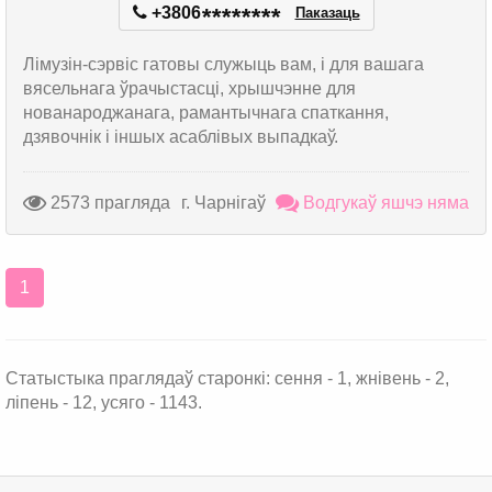
+3806
*
*
*
*
*
*
*
*
Паказаць
Лімузін-сэрвіс гатовы служыць вам, і для вашага
вясельнага ўрачыстасці, хрышчэнне для
нованароджанага, рамантычнага спаткання,
дзявочнік і іншых асаблівых выпадкаў.
2573 прагляда
г. Чарнігаў
Водгукаў яшчэ няма
1
Статыстыка праглядаў старонкі: сення - 1, жнівень - 2,
ліпень - 12, усяго - 1143.