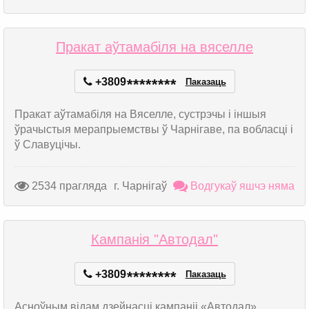
Пракат аўтамабіля на вяселле
+3809
*
*
*
*
*
*
*
*
Паказаць
Пракат аўтамабіля на Вяселле, сустрэчы і іншыя
ўрачыстыя мерапрыемствы ў Чарнігаве, па вобласці і
ў Славуцічы.
2534 прагляда
г. Чарнігаў
Водгукаў яшчэ няма
Кампанія "Автодал"
+3809
*
*
*
*
*
*
*
*
Паказаць
Асноўным відам дзейнасці кампаніі «Автодал»