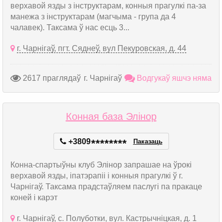
верхавой язды з інструктарам, конныя прагулкі па-за
манежа з інструктарам (магчыма - група да 4
чалавек). Таксама ў нас есць 3...
г. Чарнігаў, пгт. Сяднеў, вул Пекуровская, д. 44
2617 праглядаў
г. Чарнігаў
Водгукаў яшчэ няма
Конная база Элінор
+3809
*
*
*
*
*
*
*
*
Паказаць
Конна-спартыўны клуб Элінор запрашае на ўрокі
верхавой язды, іпатэрапіі і конныя прагулкі ў г.
Чарнігаў. Таксама прадстаўляем паслугі па пракаце
коней і карэт
г. Чарнігаў, с. Полуботки, вул. Кастрычніцкая, д. 1