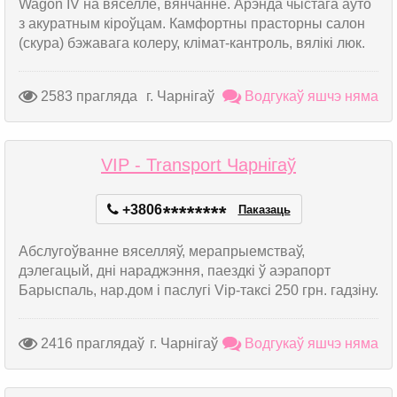
Wagon IV на вяселле, вянчанне. Арэнда чыстага аўто
з акуратным кіроўцам. Камфортны прасторны салон
(скура) бэжавага колеру, клімат-кантроль, вялікі люк.
2583 прагляда
г. Чарнігаў
Водгукаў яшчэ няма
VIP - Transport Чарнігаў
+3806
*
*
*
*
*
*
*
*
Паказаць
Абслугоўванне вяселляў, мерапрыемстваў,
дэлегацый, дні нараджэння, паездкі ў аэрапорт
Барыспаль, нар.дом і паслугі Vip-таксі 250 грн. гадзіну.
2416 праглядаў
г. Чарнігаў
Водгукаў яшчэ няма