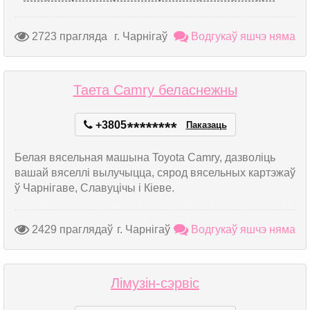
2723 прагляда
г. Чарнігаў
Водгукаў яшчэ няма
Таета Camry беласнежны
+3805
*
*
*
*
*
*
*
*
Паказаць
Белая вясельная машына Toyota Camry, дазволіць
вашай вяселлі вылучыцца, сярод вясельных картэжаў
ў Чарнігаве, Славуцічы і Кіеве.
2429 праглядаў
г. Чарнігаў
Водгукаў яшчэ няма
Лімузін-сэрвіс