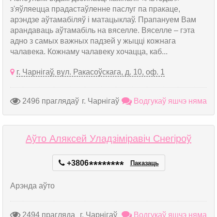
з'яўляецца прадастаўленне паслуг па пракаце,
арэндзе аўтамабіляў і матацыклаў. Прапануем Вам
арандаваць аўтамабіль на вяселле. Вяселле – гэта
адно з самых важных падзей у жыцці кожнага
чалавека. Кожнаму чалавеку хочацца, каб...
г. Чарнігаў, вул. Ракасоўскага, д. 10, оф. 1
2496 праглядаў
г. Чарнігаў
Водгукаў яшчэ няма
Аўто Аляксей Уладзіміравіч Снегіроў
+3806
*
*
*
*
*
*
*
*
Паказаць
Арэнда аўто
2494 прагляда
г. Чарнігаў
Водгукаў яшчэ няма