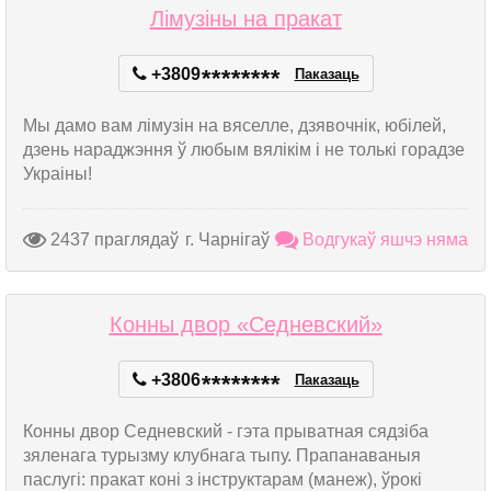
Лімузіны на пракат
+3809
*
*
*
*
*
*
*
*
Паказаць
Мы дамо вам лімузін на вяселле, дзявочнік, юбілей,
дзень нараджэння ў любым вялікім і не толькі горадзе
Украіны!
2437 праглядаў
г. Чарнігаў
Водгукаў яшчэ няма
Конны двор «Седневский»
+3806
*
*
*
*
*
*
*
*
Паказаць
Конны двор Седневский - гэта прыватная сядзіба
зяленага турызму клубнага тыпу. Прапанаваныя
паслугі: пракат коні з інструктарам (манеж), ўрокі