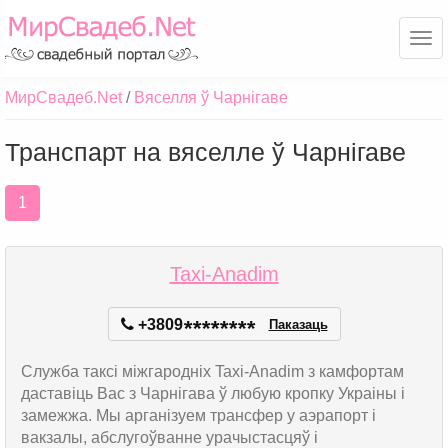
Ме
МирСвадеб.Net
Вяселля ў Чарнігаве
Транспарт на вяселле ў Чарнігаве
1
Taxi-Anadim
+3809
*
*
*
*
*
*
*
*
Паказаць
Служба таксі міжгародніх Taxi-Anadim з камфортам
даставіць Вас з Чарнігава ў любую кропку Украіны і
замежжа. Мы арганізуем трансфер у аэрапорт і
вакзалы, абслугоўванне урачыстасцяў і