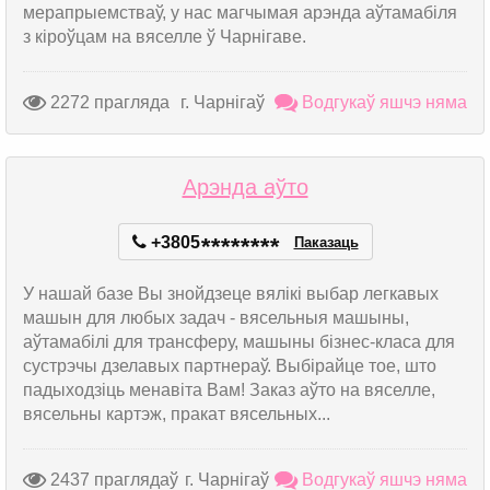
мерапрыемстваў, у нас магчымая арэнда аўтамабіля
з кіроўцам на вяселле ў Чарнігаве.
2272 прагляда
г. Чарнігаў
Водгукаў яшчэ няма
Арэнда аўто
+3805
*
*
*
*
*
*
*
*
Паказаць
У нашай базе Вы знойдзеце вялікі выбар легкавых
машын для любых задач - вясельныя машыны,
аўтамабілі для трансферу, машыны бізнес-класа для
сустрэчы дзелавых партнераў. Выбірайце тое, што
падыходзіць менавіта Вам! Заказ аўто на вяселле,
вясельны картэж, пракат вясельных...
2437 праглядаў
г. Чарнігаў
Водгукаў яшчэ няма