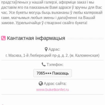
прадстаўленых у нашай галерэі, аформіце заказ і мы
даставім яго па паказаным Вамі адрасе ў зручны для Вас
час. Усе букеты могуць быць выкананы ў любы каляровай
гаме, магчымыя любыя змены і дапаўненні па Вашай
замове. Удзельнічайце ў стварэнні свайго букета!
Кантактная інфармацыя
Адрас:
г. Масква, 1-й Люберецкий пр-д. д. 2, (м. Каломенская)
Тэлефон:
7065
*
*
*
Паказаць
Адрас сайта:
www.buketkonfet.ru