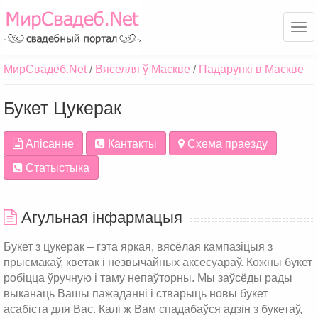
Ме
МирСвадеб.Net
Вяселля ў Маскве
Падарункі в Маскве
Букет Цукерак
Апісанне
Кантакты
Схема праезду
Статыстыка
Агульная інфармацыя
Букет з цукерак – гэта яркая, вясёлая кампазіцыя з
прысмакаў, кветак і незвычайных аксесуараў. Кожны букет
робіцца ўручную і таму непаўторны. Мы заўсёды рады
выканаць Вашы пажаданні і стварыць новы букет
асабіста для Вас. Калі ж Вам спадабаўся адзін з букетаў,