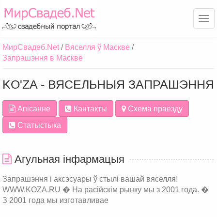
Ме
МирСвадеб.Net
Вяселля ў Маскве
Запрашэння в Маскве
KO'ZA - ВЯСЕЛЬНЫЯ ЗАПРАШЭННЯ
Апісанне
Кантакты
Схема праезду
Статыстыка
Агульная інфармацыя
Запрашэння і аксэсуары ў стылі вашай вяселля!
WWW.KOZA.RU � На расійскім рынку мы з 2001 года. �
З 2001 года мы изготавливае