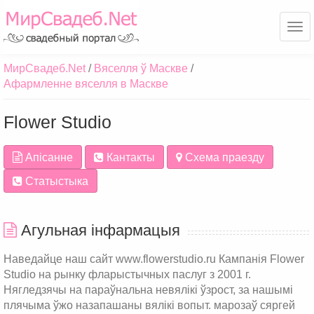
Ме
МирСвадеб.Net
Вяселля ў Маскве
Афармленне вяселля в Маскве
Flower Studio
Апісанне
Кантакты
Схема праезду
Статыстыка
Агульная інфармацыя
Наведайце наш сайт www.flowerstudio.ru Кампанія Flower
Studio на рынку фларыстычных паслуг з 2001 г.
Нягледзячы на параўнальна невялікі ўзрост, за нашымі
плячыма ўжо назапашаны вялікі вопыт. марозаў сяргей