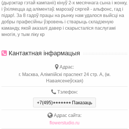
(дырэктар гэтай кампаніі) кінуў 2-х месячнага сына і жонку,
і ўхіляецца ад аліментаў. марозаў сяргей - альфонс, гад і
підар!. За 8 гадоў працы на рынку нам удалося выйсці на
добры прафесійны ўзровень і стварыць складзеную
каманду, якой аказалі давер і скарысталіся паслугамі
многія, у тым ліку кр
Кантактная інфармацыя
Адрас:
г. Масква, Алімпійскі праспект 24 стр. А, (м.
Наваясенеўская)
Тэлефон:
+7(495)
*
*
*
*
*
*
*
Паказаць
Адрас сайта:
flowerstudio.ru