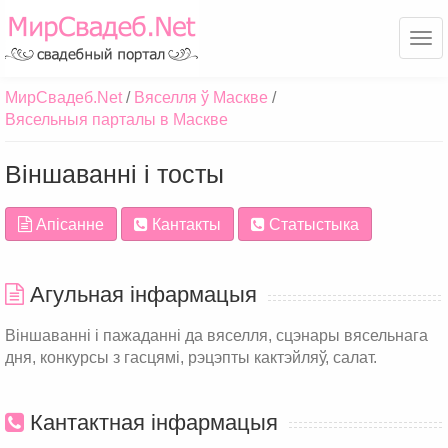
Ме
МирСвадеб.Net
Вяселля ў Маскве
Вясельныя парталы в Маскве
Віншаванні і тосты
Апісанне
Кантакты
Статыстыка
Агульная інфармацыя
Віншаванні і пажаданні да вяселля, сцэнары вясельнага
дня, конкурсы з гасцямі, рэцэпты кактэйляў, салат.
Кантактная інфармацыя