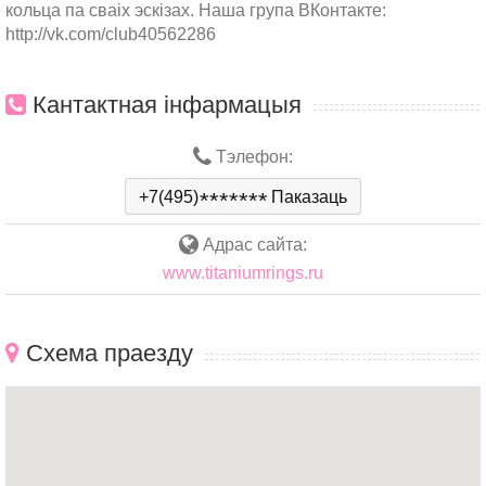
кольца па сваіх эскізах. Наша група ВКонтакте:
http://vk.com/club40562286
Кантактная інфармацыя
Тэлефон:
+7(495)
*
*
*
*
*
*
*
Паказаць
Адрас сайта:
www.titaniumrings.ru
Схема праезду