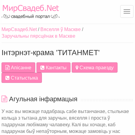
Ме
МирСвадеб.Net
Вяселля ў Маскве
Заручальны пярсцёнак в Маскве
Інтэрнэт-крама 'ТИТАНМЕТ'
Апісанне
Кантакты
Схема праезду
Статыстыка
Агульная інфармацыя
У нас вы можаце падабраць сабе вытанчанае, стыльнае
кольца з тытана для заручын, вяселля і проста ў
падарунак любімаму чалавеку. Калі вы хочаце, каб
падарунак быў непаўторным, можаце замовіць у нас