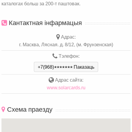
каталогах больш за 200-т паштовак.
Кантактная інфармацыя
Адрас:
г. Масква, Лясная. д. 8/12, (м. Фрунзенская)
Тэлефон:
+7(968)
*
*
*
*
*
*
*
Паказаць
Адрас сайта:
www.solarcards.ru
Схема праезду