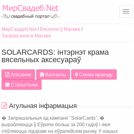
Ме
МирСвадеб.Net
Вяселля ў Маскве
Запрашэння в Маскве
SOLARCARDS: інтэрнэт крама
вясельных аксесуараў
Апісанне
Кантакты
Схема праезду
Статыстыка
Агульная інфармацыя
� Запрашальныя ад кампаніі "SolarCards", �
вырабляюцца ў Еўропе больш за 200 гадоў і якія
з'яўляюцца лідэрамі на еўрапейскім рынку. У нашых