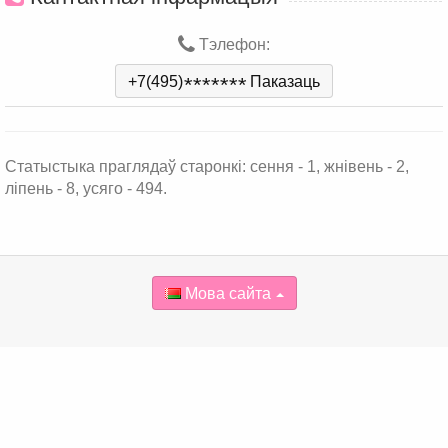
Тэлефон:
+7(495)
*
*
*
*
*
*
*
Паказаць
Статыстыка праглядаў старонкі: сення - 1, жнівень - 2,
ліпень - 8, усяго - 494.
Мова сайта