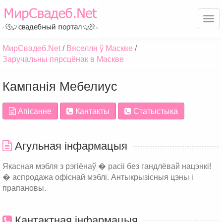
Ме
МирСвадеб.Net
Вяселля ў Маскве
Заручальны пярсцёнак в Маскве
Кампанія Мебелиус
Апісанне
Кантакты
Статыстыка
Агульная інфармацыя
Якасная мэбля з рэгіёнаў � расіі без гандлёвай нацэнкі!
� аспродажа офіснай мэблі. Антыкрызісныя цэны і
прапановы.
Кантактная інфармацыя