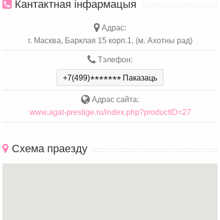
Кантактная інфармацыя
Адрас:
г. Масква, Барклая 15 корп.1, (м. Ахотны рад)
Тэлефон:
+7(499)
*
*
*
*
*
*
*
Паказаць
Адрас сайта:
www.agat-prestige.ru/index.php?productID=27
Схема праезду