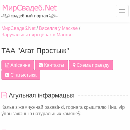
Ме
МирСвадеб.Net
Вяселля ў Маскве
Заручальны пярсцёнак в Маскве
ТАА "Агат Прэстыж"
Апісанне
Кантакты
Схема праезду
Статыстыка
Агульная інфармацыя
Калье з жамчужнай ракавінкі, горнага крышталю і інш vip
ўпрыгажэнні з натуральных камянёў.