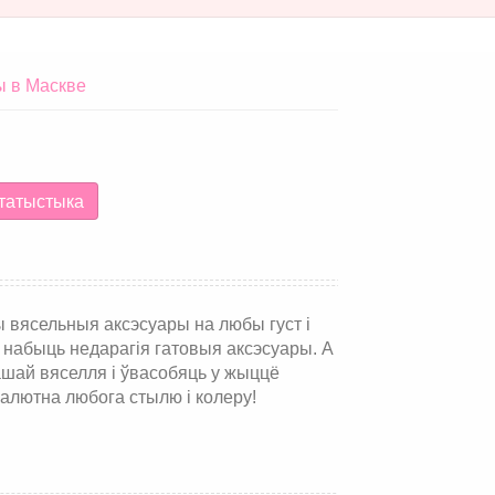
ы в Маскве
татыстыка
 вясельныя аксэсуары на любы густ і
 набыць недарагія гатовыя аксэсуары. А
шай вяселля і ўвасобяць у жыццё
лютна любога стылю і колеру!