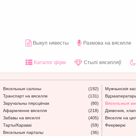
Выкуп нявесты
Размова на вяселле
Каталог фірм
Стылі вяселляў
Вясельныя салоны
(192)
Мужчынскія ка
Транспарт на вяселле
(131)
Відэааператар
Заручальны пярсцёнак
(80)
Вясельныя ак
Афармленне вяселля
(218)
Дзявочнік, хлап
Забавы на вяселлі
(405)
Вяселле на це
Тарты/Караваі
(59)
Феерверкі
Вясельныя парталы
(36)