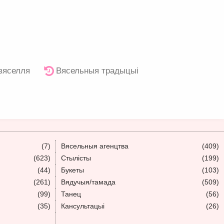
 вяселля
Вясельныя традыцыі
(7)
Вясельныя агенцтва
(409)
(623)
Стылісты
(199)
(44)
Букеты
(103)
(261)
Вядучыя/тамада
(509)
(99)
Танец
(56)
(35)
Кансультацыі
(26)