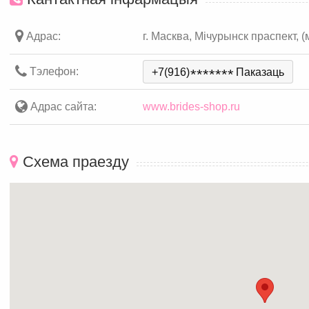
Адрас:
г. Масква, Мічурынск праспект, 
Тэлефон:
+7(916)
*
*
*
*
*
*
*
Паказаць
Адрас сайта:
www.brides-shop.ru
Схема праезду