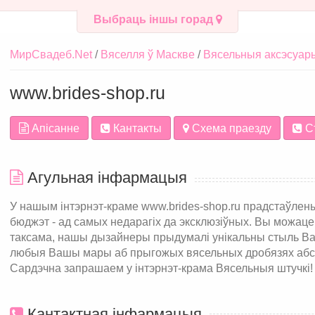
Выбраць іншы горад
МирСвадеб.Net
Вяселля ў Маскве
Вясельныя аксэсуар
www.brides-shop.ru
Апісанне
Кантакты
Схема праезду
С
Агульная інфармацыя
У нашым інтэрнэт-краме www.brides-shop.ru прадстаўлены
бюджэт - ад самых недарагіх да эксклюзіўных. Вы можаце
таксама, нашы дызайнеры прыдумалі унікальны стыль Ва
любыя Вашы мары аб прыгожых вясельных дробязях абса
Сардэчна запрашаем у інтэрнэт-крама Вясельныя штучкі!
Кантактная інфармацыя