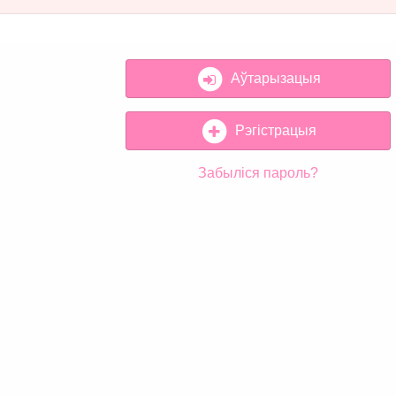
Аўтарызацыя
Рэгістрацыя
Забыліся пароль?