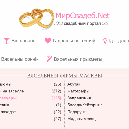
Віншаванні
Гадавіны вяселляў
Ідэі для
Вясельны соннік
Вясельныя прыкметы
ВЯСЕЛЬНЫЯ ФІРМЫ МАСКВЫ
сцюмы
(26)
Абутак
ы на вяселле
(272)
Фатографы
сэсуары
(125)
Запрашэння
ечнік
(1)
Бяседа/Кейтэрынг
плаходзе
(22)
Падарункі
(27)
Мядовы месяц