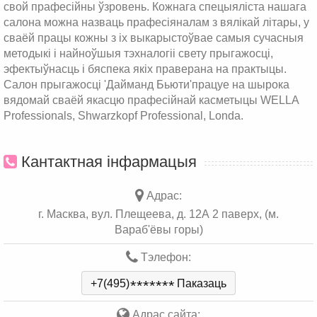
свой прафесійны ўзровень. Кожнага спецыяліста нашага
салона можна назваць прафесіяналам з вялікай літары, у
сваёй працы кожны з іх выкарыстоўвае самыя сучасныя
методыкі і найноўшыя тэхналогіі свету прыгажосці,
эфектыўнасць і бяспека якіх праверана на практыцы.
Салон прыгажосці 'Дайманд Бьюти'працуе на шырока
вядомай сваёй якасцю прафесійнай касметыцы WELLA
Professionals, Shwarzkopf Professional, Londa.
Кантактная інфармацыя
Адрас:
г. Масква, вул. Плещеева, д. 12А 2 паверх, (м.
Вараб'ёвы горы)
Тэлефон:
+7(495)
*
*
*
*
*
*
*
Паказаць
Адрас сайта: