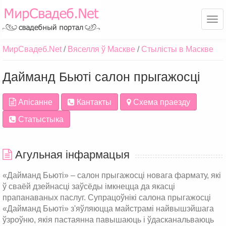
Ме
МирСвадеб.Net
Вяселля ў Маскве
Стылісты в Маскве
Дайманд Бьюті салон прыгажосці
Апісанне
Кантакты
Схема праезду
Статыстыка
Агульная інфармацыя
«Дайманд Бьюті» – салон прыгажосці новага фармату, які
ў сваёй дзейнасці заўсёды імкнецца да якасці
прапанаваных паслуг. Супрацоўнікі салона прыгажосці
«Дайманд Бьюті» з'яўляюцца майстрамі найвышэйшага
ўзроўню, якія пастаянна павышаюць і ўдасканальваюць