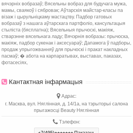
вячэрніх вобразаў; Вясельны вобраз для будучага мужа,
мамы, сваякоў і сябровак; Аўтарскія майстар-класы па
візаж і цырульніцкаму мастацтву. Падбор гатовых
вобразаў з нашага аўтарскага партфоліо, кансультацыя
стыліста (бясплатна); Вясельныя прычоскі, макіяж,
стварэнне вясельнага ладу; Вячэрнія вобразы: прычоска,
макіяж, падбор сукенак і аксесуараў; Дапамога ў падборы,
продаж упрыгожванняў для прычоскі і пракат накладных
пасмаў; � абота на карпаратывах, выставах, паказах,
фотасесіях,
Кантактная інфармацыя
Адрас:
г. Масква, вул. Няглінная, д. 14/1а, на тэрыторыі салона
прыгажосці Beauty Няглінная
Тэлефон:
+7(495)
Паказаць