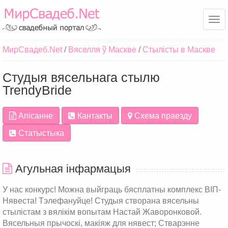
Ме
МирСвадеб.Net
Вяселля ў Маскве
Стылісты в Маскве
Студыя вясельнага стылю
TrendyBride
Апісанне
Кантакты
Схема праезду
Статыстыка
Агульная інфармацыя
У нас конкурс! Можна выйграць бясплатны комплекс ВІП-
Нявеста! Тэлефануйце! Студыя створана вясельны
стылістам з вялікім вопытам Настай Жаворонковой.
Вясельныя прычоскі, макіяж для нявест; Стварэнне