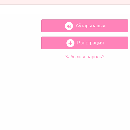
Аўтарызацыя
Рэгістрацыя
Забыліся пароль?