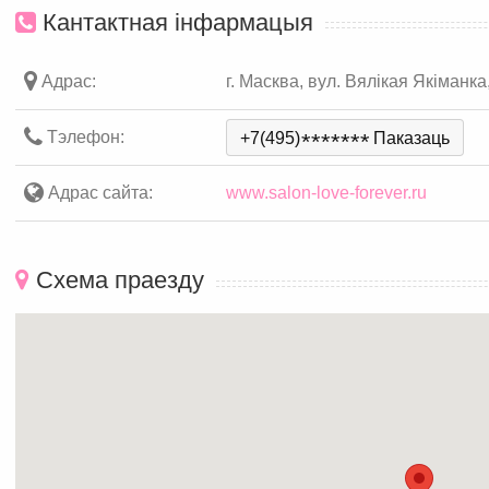
Кантактная інфармацыя
Адрас:
г. Масква, вул. Вялікая Якіманка
Тэлефон:
+7(495)
*
*
*
*
*
*
*
Паказаць
Адрас сайта:
www.salon-love-forever.ru
Схема праезду