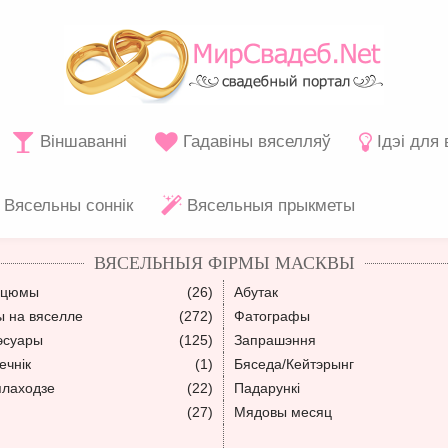
Віншаванні
Гадавіны вяселляў
Ідэі для
Вясельны соннік
Вясельныя прыкметы
ВЯСЕЛЬНЫЯ ФІРМЫ МАСКВЫ
сцюмы
(26)
Абутак
ы на вяселле
(272)
Фатографы
эсуары
(125)
Запрашэння
ечнік
(1)
Бяседа/Кейтэрынг
плаходзе
(22)
Падарункі
(27)
Мядовы месяц