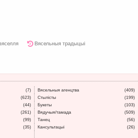
 вяселля
Вясельныя традыцыі
(7)
Вясельныя агенцтва
(409)
(623)
Стылісты
(199)
(44)
Букеты
(103)
(261)
Вядучыя/тамада
(509)
(99)
Танец
(56)
(35)
Кансультацыі
(26)