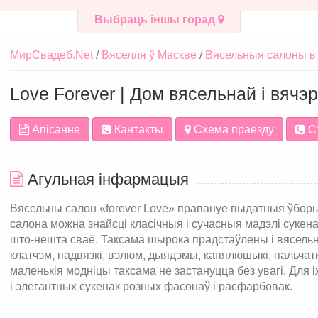
Выбраць іншы горад
МирСвадеб.Net
Вяселля ў Маскве
Вясельныя салоны в
Love Forever | Дом вясельнай і вяч
Апісанне
Кантакты
Схема праезду
С
Агульная інфармацыя
Вясельны салон «forever Love» прапануе выдатныя ўборы 
салона можна знайсці класічныя і сучасныя мадэлі сукена
што-нешта сваё. Таксама шырока прадстаўлены і вясель
клатчэм, падвязкі, вэлюм, дыядэмы, капялюшыкі, пальчаткі
маленькія модніцы таксама не застануцца без увагі. Для
і элегантных сукенак розных фасонаў і расфарбовак.