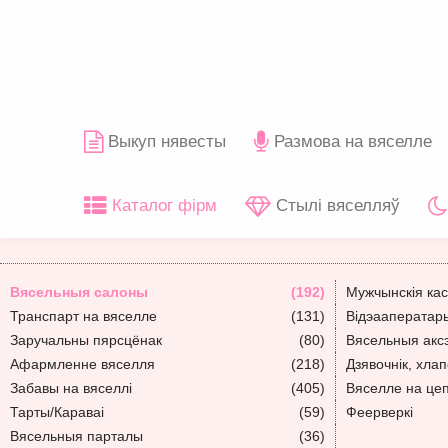
Выкуп нявесты
Размова на вяселле
Каталог фірм
Стылі вяселляў
Вясельныя салоны
(192)
Мужчынскія ка
Транспарт на вяселле
(131)
Відэааператар
Заручальны пярсцёнак
(80)
Вясельныя акс
Афармленне вяселля
(218)
Дзявочнік, хлап
Забавы на вяселлі
(405)
Вяселле на це
Тарты/Караваі
(59)
Феерверкі
Вясельныя парталы
(36)