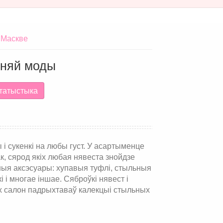
 Маскве
эрняй моды
татыстыка
і сукенкі на любы густ. У асартыменце
к, сярод якіх любая нявеста знойдзе
ныя аксэсуары: хупавыя туфлі, стыльныя
 і многае іншае. Сяброўкі нявест і
 іх салон падрыхтаваў калекцыі стыльных