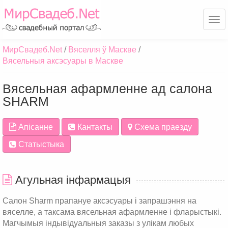
Ме
МирСвадеб.Net
Вяселля ў Маскве
Вясельныя аксэсуары в Маскве
Вясельная афармленне ад салона
SHARM
Апісанне
Кантакты
Схема праезду
Статыстыка
Агульная інфармацыя
Салон Sharm прапануе аксэсуары і запрашэння на
вяселле, а таксама вясельная афармленне і фларыстыкі.
Магчымыя індывідуальныя заказы з улікам любых