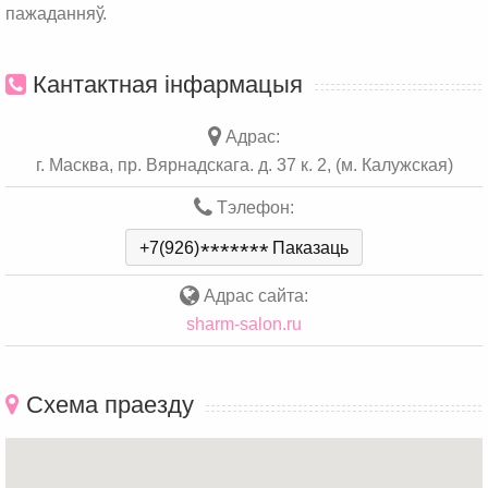
пажаданняў.
Кантактная інфармацыя
Адрас:
г. Масква, пр. Вярнадскага. д. 37 к. 2, (м. Калужская)
Тэлефон:
+7(926)
*
*
*
*
*
*
*
Паказаць
Адрас сайта:
sharm-salon.ru
Схема праезду