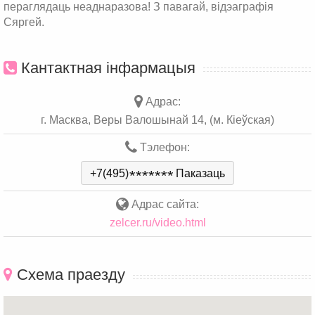
пераглядаць неаднаразова! З павагай, відэаграфія
Сяргей.
Кантактная інфармацыя
Адрас:
г. Масква, Веры Валошынай 14, (м. Кіеўская)
Тэлефон:
+7(495)
*
*
*
*
*
*
*
Паказаць
Адрас сайта:
zelcer.ru/video.html
Схема праезду