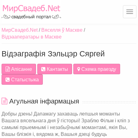
Ме
МирСвадеб.Net
Вяселля ў Маскве
Відэааператары в Маскве
Відэаграфія Зэльцэр Сяргей
Апісанне
Кантакты
Схема праезду
Статыстыка
Агульная інфармацыя
Добры дзень! Дапамагу захаваць лепшыя моманты
Вашага вясельнага дня ў гісторыі! Зраблю Фільм і кліп з
самымі прыемнымі і незабыўнымі момантамі, якія Вы,
Вашы блізкія і, вядома ж, Вашыя дзеці будуць