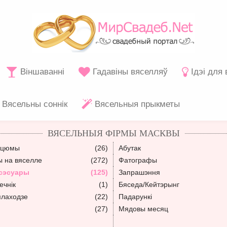
Віншаванні
Гадавіны вяселляў
Ідэі для
Вясельны соннік
Вясельныя прыкметы
ВЯСЕЛЬНЫЯ ФІРМЫ МАСКВЫ
сцюмы
(26)
Абутак
ы на вяселле
(272)
Фатографы
сэсуары
(125)
Запрашэння
ечнік
(1)
Бяседа/Кейтэрынг
плаходзе
(22)
Падарункі
(27)
Мядовы месяц