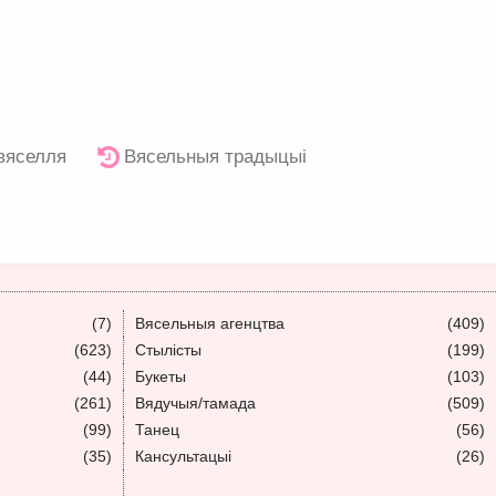
 вяселля
Вясельныя традыцыі
(7)
Вясельныя агенцтва
(409)
(623)
Стылісты
(199)
(44)
Букеты
(103)
(261)
Вядучыя/тамада
(509)
(99)
Танец
(56)
(35)
Кансультацыі
(26)