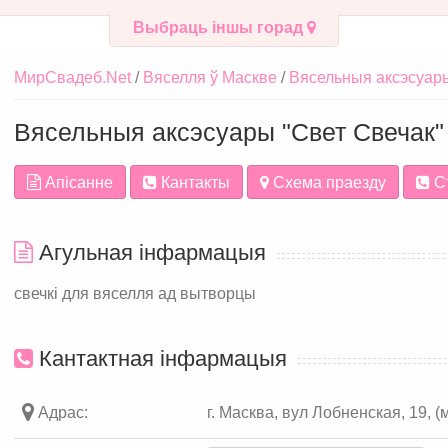
Выбраць іншы горад
МирСвадеб.Net
Вяселля ў Маскве
Вясельныя аксэсуар
Вясельныя аксэсуары "Свет Свечак"
Апісанне
Кантакты
Схема праезду
С
Агульная інфармацыя
свечкі для вяселля ад вытворцы
Кантактная інфармацыя
Адрас:
г. Масква, вул Лобненская, 19, (