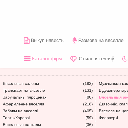
Выкуп нявесты
Размова на вяселле
Каталог фірм
Стылі вяселляў
Вясельныя салоны
(192)
Мужчынскія ка
Транспарт на вяселле
(131)
Відэааператар
Заручальны пярсцёнак
(80)
Вясельныя ак
Афармленне вяселля
(218)
Дзявочнік, хлап
Забавы на вяселлі
(405)
Вяселле на це
Тарты/Караваі
(59)
Феерверкі
Вясельныя парталы
(36)