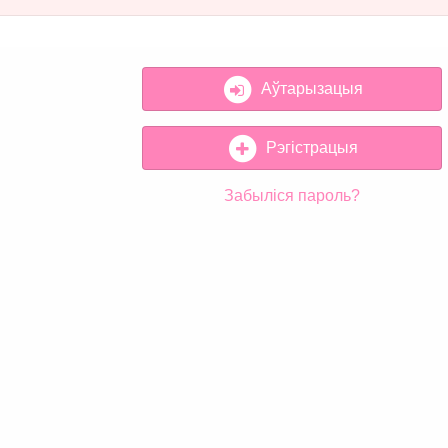
Аўтарызацыя
Рэгістрацыя
Забыліся пароль?