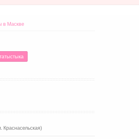
ы в Маскве
татыстыка
м. Краснасельская)