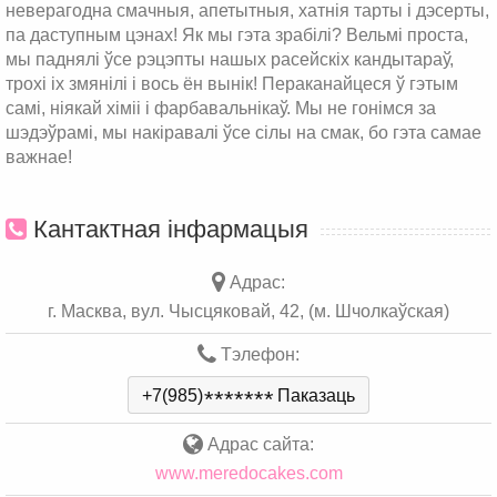
неверагодна смачныя, апетытныя, хатнія тарты і дэсерты,
па даступным цэнах! Як мы гэта зрабілі? Вельмі проста,
мы паднялі ўсе рэцэпты нашых расейскіх кандытараў,
трохі іх змянілі і вось ён вынік! Пераканайцеся ў гэтым
самі, ніякай хіміі і фарбавальнікаў. Мы не гонімся за
шэдэўрамі, мы накіравалі ўсе сілы на смак, бо гэта самае
важнае!
Кантактная інфармацыя
Адрас:
г. Масква, вул. Чысцяковай, 42, (м. Шчолкаўская)
Тэлефон:
+7(985)
*
*
*
*
*
*
*
Паказаць
Адрас сайта:
www.meredocakes.com