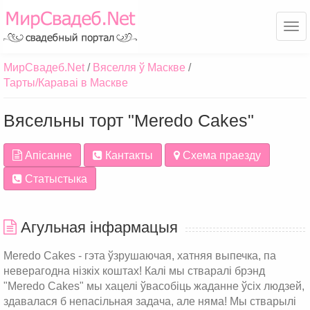
Ме
МирСвадеб.Net
Вяселля ў Маскве
Тарты/Караваі в Маскве
Вясельны торт "Meredo Cakes"
Апісанне
Кантакты
Схема праезду
Статыстыка
Агульная інфармацыя
Meredo Cakes - гэта ўзрушаючая, хатняя выпечка, па
неверагодна нізкіх коштах! Калі мы стваралі брэнд
"Meredo Cakes" мы хацелі ўвасобіць жаданне ўсіх людзей,
здавалася б непасільная задача, але няма! Мы стварылі