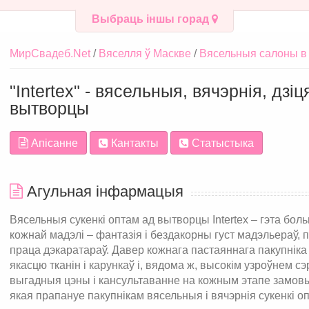
Выбраць іншы горад
МирСвадеб.Net
Вяселля ў Маскве
Вясельныя салоны в
"Intertex" - вясельныя, вячэрнія, дзі
вытворцы
Апісанне
Кантакты
Статыстыка
Агульная інфармацыя
Вясельныя сукенкі оптам ад вытворцы Intertex – гэта бо
кожнай мадэлі – фантазія і бездакорны густ мадэльераў,
праца дэкаратараў. Давер кожнага пастаяннага пакупнік
якасцю тканін і карункаў і, вядома ж, высокім узроўнем с
выгадныя цэны і кансультаванне на кожным этапе замовы 
якая прапануе пакупнікам вясельныя і вячэрнія сукенкі о