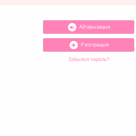
Аўтарызацыя
Рэгістрацыя
Забыліся пароль?