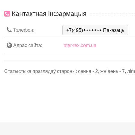
Кантактная інфармацыя
Тэлефон:
+7(495)
*
*
*
*
*
*
*
Паказаць
Адрас сайта:
inter-tex.com.ua
Статыстыка праглядаў старонкі: сення - 2, жнівень - 7, ліпе