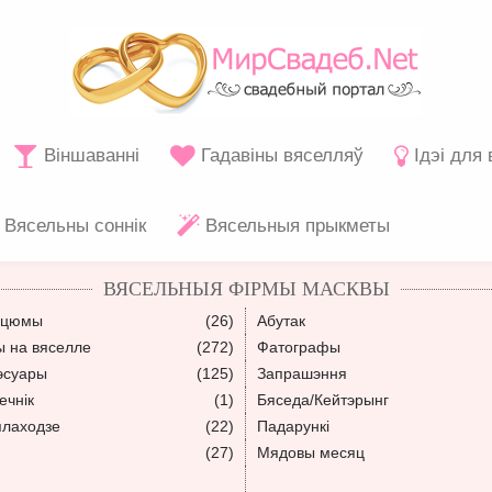
Віншаванні
Гадавіны вяселляў
Ідэі для
Вясельны соннік
Вясельныя прыкметы
ВЯСЕЛЬНЫЯ ФІРМЫ МАСКВЫ
сцюмы
(26)
Абутак
ы на вяселле
(272)
Фатографы
эсуары
(125)
Запрашэння
ечнік
(1)
Бяседа/Кейтэрынг
плаходзе
(22)
Падарункі
(27)
Мядовы месяц