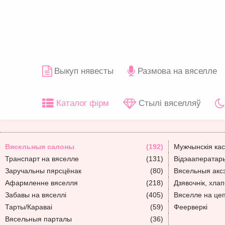
Выкуп нявесты
Размова на вяселле
Каталог фірм
Стылі вяселляў
Вясельныя салоны
(192)
Мужчынскія ка
Транспарт на вяселле
(131)
Відэааператар
Заручальны пярсцёнак
(80)
Вясельныя акс
Афармленне вяселля
(218)
Дзявочнік, хлап
Забавы на вяселлі
(405)
Вяселле на це
Тарты/Караваі
(59)
Феерверкі
Вясельныя парталы
(36)