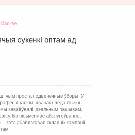
 Маскве
цячыя сукенкі оптам ад
льш, чым проста подвенечные ўборы. У
 прафесіяналізм швачак і педантычны
а мы заваёўвалі ідэальным пашывам,
эрвісу. Бо пісьменнае абслугоўванне,
– гэта абавязковая складнік кампаніі,
птам.