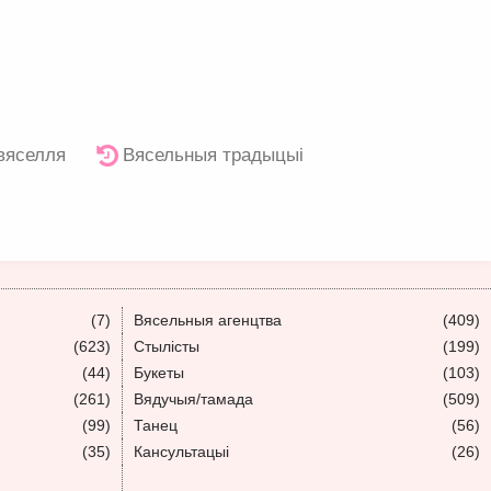
 вяселля
Вясельныя традыцыі
(7)
Вясельныя агенцтва
(409)
(623)
Стылісты
(199)
(44)
Букеты
(103)
(261)
Вядучыя/тамада
(509)
(99)
Танец
(56)
(35)
Кансультацыі
(26)