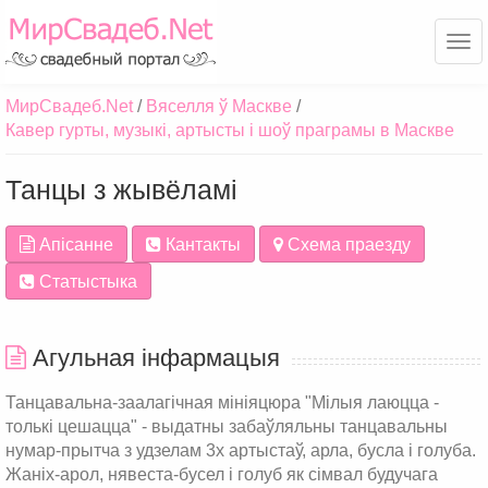
Ме
МирСвадеб.Net
Вяселля ў Маскве
Кавер гурты, музыкі, артысты і шоў праграмы в Маскве
Танцы з жывёламі
Апісанне
Кантакты
Схема праезду
Статыстыка
Агульная інфармацыя
Танцавальна-заалагічная мініяцюра "Мілыя лаюцца -
толькі цешацца" - выдатны забаўляльны танцавальны
нумар-прытча з удзелам 3х артыстаў, арла, бусла і голуба.
Жаніх-арол, нявеста-бусел і голуб як сімвал будучага