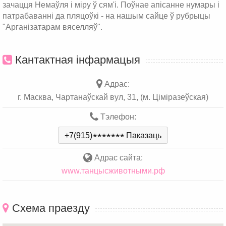
зачацця Немаўля і міру ў сям'і. Поўнае апісанне нумары і
патрабаванні да пляцоўкі - на нашым сайце ў рубрыцы
"Арганізатарам вяселляў".
Кантактная інфармацыя
Адрас:
г. Масква, Чартанаўскай вул, 31, (м. Ціміразеўская)
Тэлефон:
+7(915)
*
*
*
*
*
*
*
Паказаць
Адрас сайта:
www.танцысживотными.рф
Схема праезду