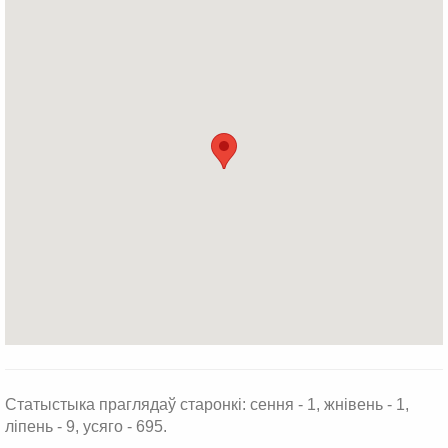
Статыстыка праглядаў старонкі: сення - 1, жнівень - 1,
ліпень - 9, усяго - 695.