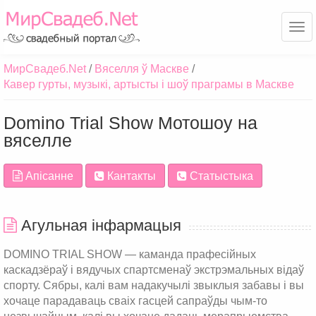
Ме
МирСвадеб.Net
Вяселля ў Маскве
Кавер гурты, музыкі, артысты і шоў праграмы в Маскве
Domino Trial Show Мотошоу на
вяселле
Апісанне
Кантакты
Статыстыка
Агульная інфармацыя
DOMINO TRIAL SHOW — каманда прафесійных
каскадзёраў і вядучых спартсменаў экстрэмальных відаў
спорту. Сябры, калі вам надакучылі звыклыя забавы і вы
хочаце парадаваць сваіх гасцей сапраўды чым-то