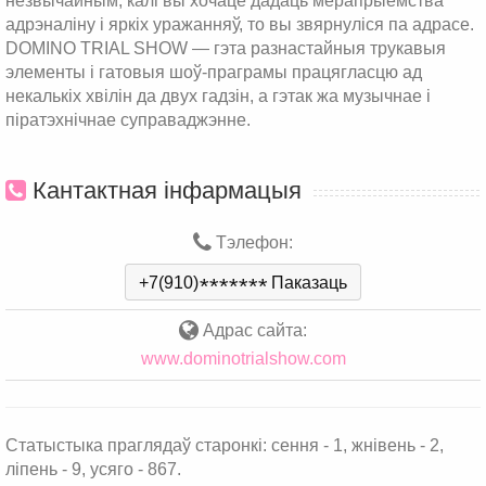
незвычайным, калі вы хочаце дадаць мерапрыемства
адрэналіну і яркіх уражанняў, то вы звярнуліся па адрасе.
DOMINO TRIAL SHOW — гэта разнастайныя трукавыя
элементы і гатовыя шоў-праграмы працягласцю ад
некалькіх хвілін да двух гадзін, а гэтак жа музычнае і
піратэхнічнае суправаджэнне.
Кантактная інфармацыя
Тэлефон:
+7(910)
*
*
*
*
*
*
*
Паказаць
Адрас сайта:
www.dominotrialshow.com
Статыстыка праглядаў старонкі: сення - 1, жнівень - 2,
ліпень - 9, усяго - 867.