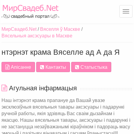
Ме
МирСвадеб.Net
Вяселля ў Маскве
Вясельныя аксэсуары в Маскве
нтэрнэт крама Вяселле ад А да Я
Апісанне
Кантакты
Статыстыка
Агульная інфармацыя
Наш інтэрнэт крама прапануе да Вашай увазе
эксклюзіўныя вясельныя тавары аксэсуары і падарункі
ручной работы, якія здзівяць Вас сваім дызайнам і
якасцю. Нашы вясельныя тавары, аксэсуары і падарункі і
не застануцца незаўважанымі кіраўніком і падораць масу
эмоцый і пазітыву вінаватым і гасцям ўрачыстасці!!!