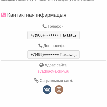
Кантактная інфармацыя
Тэлефон:
+7(906)
*
*
*
*
*
*
*
Паказаць
Доп. тэлефон:
+7(499)
*
*
*
*
*
*
*
Паказаць
Адрас сайта:
svadbaot-a-do-y.ru
Сацыяльныя сеткі: