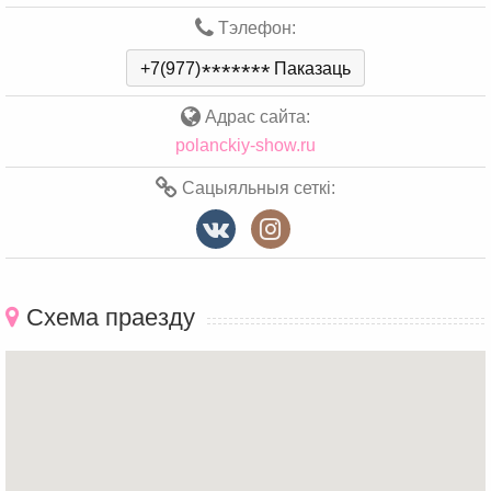
Тэлефон:
+7(977)
*
*
*
*
*
*
*
Паказаць
Адрас сайта:
polanckiy-show.ru
Сацыяльныя сеткі:
Схема праезду