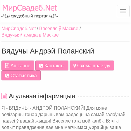
Ме
МирСвадеб.Net
Вяселля ў Маскве
Вядучыя/тамада в Маскве
Вядучы Андрэй Поланский
Апісанне
Кантакты
Схема праезду
Статыстыка
Агульная інфармацыя
Я - ВЯДУЧЫ - АНДРЭЙ ПОЛАНСКИЙ! Для мяне
велізарны гонар дарыць вам радасць на самай галоўнай
падзеі ў вашай жыцця! Вяселле гэта мой канёк. Вялікі
вопыт правядзення дае мне магчымасць зрабіць ваша