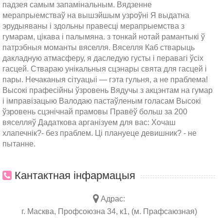
падзея самым запамінальным. Вядзенне
мерапрыемстваў на вышэйшым узроўні Я выдатна
эрудыяваны і здольны правесці мерапрыемства з
гумарам, цікава і палымяна. з тонкай нотай рамантыкі ў
патрэбныя моманты вяселля. Вяселля Каб стварыць
дакладную атмасферу, я даследую густы і перавагі ўсіх
гасцей. Ствараю унікальныя сцэнары свята для гасцей і
пары. Нечаканыя сітуацыі — гэта гульня, а не праблема!
Высокі прафесійны ўзровень Вядучы з акцэнтам на гумар
і імправізацыю Валодаю пастаўленым голасам Высокі
ўзровень сцэнічнай прамовы Правёў больш за 200
вяселляў Дадаткова арганізуем для вас: Хочаш
хлапечнік?- без праблем. Ці плануеце девишник? - не
пытанне.
Кантактная інфармацыя
Адрас:
г. Масква, Профсоюзна 34, к1, (м. Прафсаюзная)