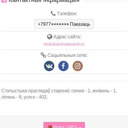
Тэлефон:
+7977
*
*
*
*
*
*
*
Паказаць
Адрас сайта:
molokanovaevent.ru
Сацыяльныя сеткі:
Статыстыка праглядаў старонкі: сення - 1, жнівень - 1,
ліпень - 8, усяго - 402.
Мова сайта