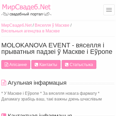
Ме
МирСвадеб.Net
Вяселля ў Маскве
Вясельныя агенцтва в Маскве
MOLOKANOVA EVENT - вяселля і
прыватныя падзеі ў Маскве і Еўропе
Апісанне
Кантакты
Статыстыка
Агульная інфармацыя
* У Маскве і Еўропе * За вяселля новага фармату *
Дапамагу зрабіць ваш, такі важны дзень шчаслівым
Кантактная інфармацыя