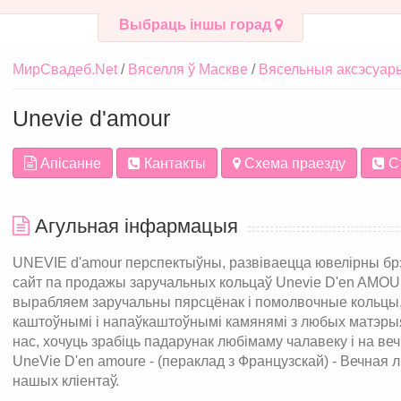
Выбраць іншы горад
МирСвадеб.Net
Вяселля ў Маскве
Вясельныя аксэсуар
Unevie d'amour
Апісанне
Кантакты
Схема праезду
С
Агульная інфармацыя
UNEVIE d'amour перспектыўны, развіваецца ювелірны брэ
сайт па продажы заручальных кольцаў Unevie D'en AMOUR
вырабляем заручальны пярсцёнак і помолвочные кольцы,
каштоўнымі і напаўкаштоўнымі камянямі з любых матэры
нас, хочуць зрабіць падарунак любімаму чалавеку і на веч
UneVie D'en amoure - (пераклад з Французскай) - Вечная
нашых кліентаў.