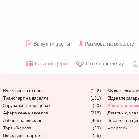
Выкуп нявесты
Размова на вяселле
Каталог фірм
Стылі вяселляў
Вясельныя салоны
(192)
Мужчынскія ка
Транспарт на вяселле
(131)
Відэааператар
Заручальны пярсцёнак
(80)
Вясельныя ак
Афармленне вяселля
(218)
Дзявочнік, хлап
Забавы на вяселлі
(405)
Вяселле на це
Тарты/Караваі
(59)
Феерверкі
Вясельныя парталы
(36)