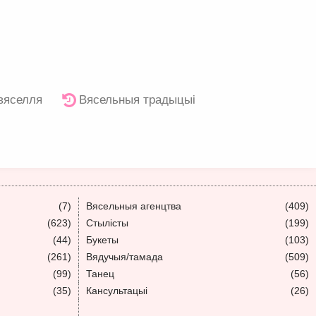
 вяселля
Вясельныя традыцыі
(7)
Вясельныя агенцтва
(409)
(623)
Стылісты
(199)
(44)
Букеты
(103)
(261)
Вядучыя/тамада
(509)
(99)
Танец
(56)
(35)
Кансультацыі
(26)