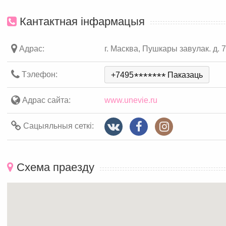
Кантактная інфармацыя
Адрас:
г. Масква, Пушкары завулак. д. 7
Тэлефон:
+7495
*
*
*
*
*
*
*
Паказаць
Адрас сайта:
www.unevie.ru
Сацыяльныя сеткі:
Схема праезду