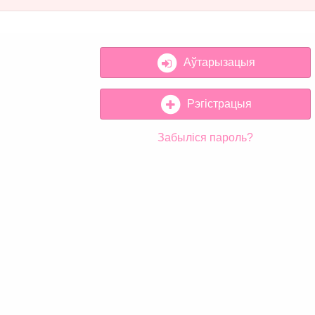
Аўтарызацыя
Рэгістрацыя
Забыліся пароль?