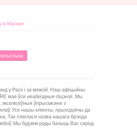
ы в Маскве
татыстыка
нд у Расіі і за мяжой. Наш афіцыйны
E мае ўсе неабходныя ліцэнзіі. Мы
 эксклюзіўныя ўпрыгажэнні з
ялаў. Усе нашы кліенты, прыходзячы да
на. Так з'явілася назва нашага брэнда
 любоў. Мы будзем рады бачыць Вас сярод