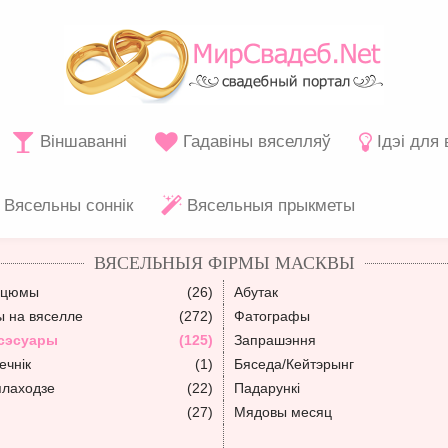
Віншаванні
Гадавіны вяселляў
Ідэі для
Вясельны соннік
Вясельныя прыкметы
ВЯСЕЛЬНЫЯ ФІРМЫ МАСКВЫ
сцюмы
(26)
Абутак
ы на вяселле
(272)
Фатографы
сэсуары
(125)
Запрашэння
ечнік
(1)
Бяседа/Кейтэрынг
плаходзе
(22)
Падарункі
(27)
Мядовы месяц