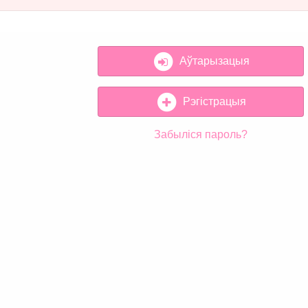
Аўтарызацыя
Рэгістрацыя
Забыліся пароль?