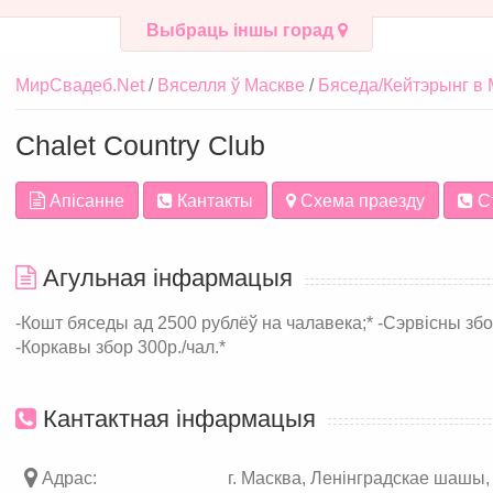
Выбраць іншы горад
МирСвадеб.Net
Вяселля ў Маскве
Бяседа/Кейтэрынг в 
Chalet Country Club
Апісанне
Кантакты
Схема праезду
С
Агульная інфармацыя
-Кошт бяседы ад 2500 рублёў на чалавека;* -Сэрвісны зб
-Коркавы збор 300р./чал.*
Кантактная інфармацыя
Адрас:
г. Масква, Ленінградскае шашы, 