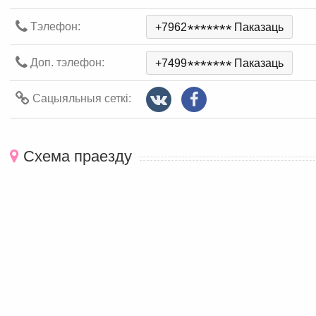
Тэлефон:
+7962
*
*
*
*
*
*
*
Паказаць
Доп. тэлефон:
+7499
*
*
*
*
*
*
*
Паказаць
Сацыяльныя сеткі:
Схема праезду