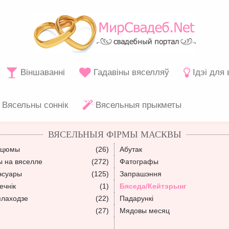
Віншаванні
Гадавіны вяселляў
Ідэі для
Вясельны соннік
Вясельныя прыкметы
ВЯСЕЛЬНЫЯ ФІРМЫ МАСКВЫ
сцюмы
(26)
Абутак
ы на вяселле
(272)
Фатографы
эсуары
(125)
Запрашэння
ечнік
(1)
Бяседа/Кейтэрынг
плаходзе
(22)
Падарункі
(27)
Мядовы месяц