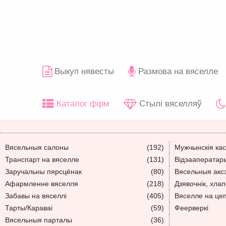
Выкуп нявесты
Размова на вяселле
Каталог фірм
Стылі вяселляў
Вясельныя салоны
(192)
Мужчынскія ка
Транспарт на вяселле
(131)
Відэааператар
Заручальны пярсцёнак
(80)
Вясельныя акс
Афармленне вяселля
(218)
Дзявочнік, хлап
Забавы на вяселлі
(405)
Вяселле на це
Тарты/Караваі
(59)
Феерверкі
Вясельныя парталы
(36)