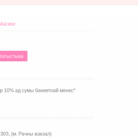
Маскве
татыстыка
ор 10% ад сумы банкетнай меню;*
303, (м. Рачны вакзал)