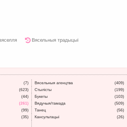
 вяселля
Вясельныя традыцыі
(7)
Вясельныя агенцтва
(409)
(623)
Стылісты
(199)
(44)
Букеты
(103)
(261)
Вядучыя/тамада
(509)
(99)
Танец
(56)
(35)
Кансультацыі
(26)