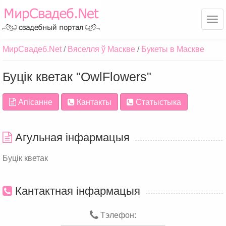
Ме
МирСвадеб.Net
Вяселля ў Маскве
Букеты в Маскве
Буцік кветак "OwlFlowers"
Апісанне
Кантакты
Статыстыка
Агульная інфармацыя
Буцік кветак
Кантактная інфармацыя
Тэлефон: