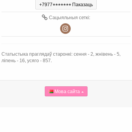
+7977
*
*
*
*
*
*
*
Паказаць
Сацыяльныя сеткі:
Статыстыка праглядаў старонкі: сення - 2, жнівень - 5,
ліпень - 16, усяго - 857.
Мова сайта