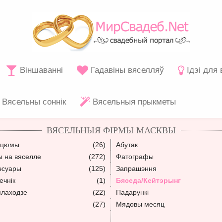
Віншаванні
Гадавіны вяселляў
Ідэі для
Вясельны соннік
Вясельныя прыкметы
ВЯСЕЛЬНЫЯ ФІРМЫ МАСКВЫ
сцюмы
(26)
Абутак
ы на вяселле
(272)
Фатографы
эсуары
(125)
Запрашэння
ечнік
(1)
Бяседа/Кейтэрынг
плаходзе
(22)
Падарункі
(27)
Мядовы месяц