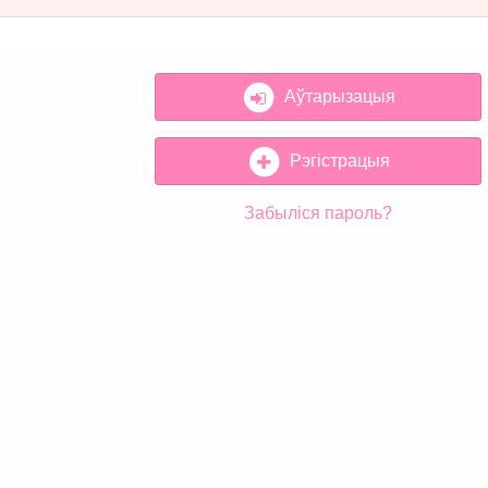
Аўтарызацыя
Рэгістрацыя
Забыліся пароль?