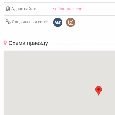
Адрас сайта:
sofrino-park.com
Сацыяльныя сеткі:
Схема праезду