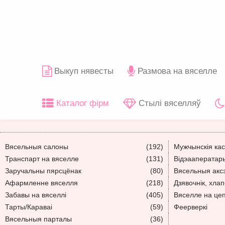
Выкуп нявесты
Размова на вяселле
Каталог фірм
Стылі вяселляў
Вясельныя салоны
(192)
Мужчынскія ка
Транспарт на вяселле
(131)
Відэааператар
Заручальны пярсцёнак
(80)
Вясельныя акс
Афармленне вяселля
(218)
Дзявочнік, хлап
Забавы на вяселлі
(405)
Вяселле на це
Тарты/Караваі
(59)
Феерверкі
Вясельныя парталы
(36)