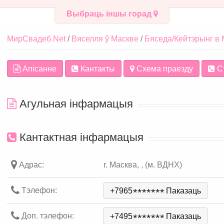
Выбраць іншы горад
МирСвадеб.Net
Вяселля ў Маскве
Бяседа/Кейтэрынг в 
Апісанне
Кантакты
Схема праезду
С
Агульная інфармацыя
Кантактная інфармацыя
Адрас:
г. Масква, , (м. ВДНХ)
Тэлефон:
+7965
*
*
*
*
*
*
*
Паказаць
Доп. тэлефон:
+7495
*
*
*
*
*
*
*
Паказаць