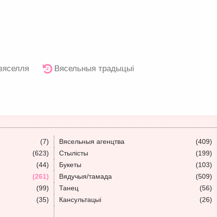
 вяселля
Вясельныя традыцыі
(7)
Вясельныя агенцтва
(409)
(623)
Стылісты
(199)
(44)
Букеты
(103)
(261)
Вядучыя/тамада
(509)
(99)
Танец
(56)
(35)
Кансультацыі
(26)