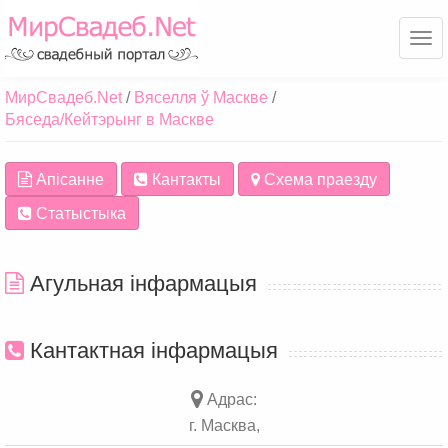
Ме
МирСвадеб.Net
Вяселля ў Маскве
Бяседа/Кейтэрынг в Маскве
Апісанне
Кантакты
Схема праезду
Статыстыка
Агульная інфармацыя
Кантактная інфармацыя
Адрас:
г. Масква,