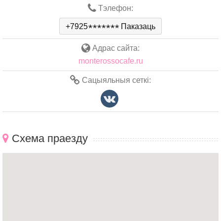
Тэлефон:
+7925
*
*
*
*
*
*
*
Паказаць
Адрас сайта:
monterossocafe.ru
Сацыяльныя сеткі:
Схема праезду