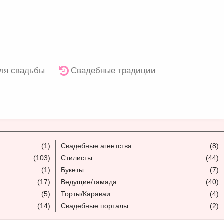
ля свадьбы
Свадебные традиции
(1)
Свадебные агентства
(8)
(103)
Стилисты
(44)
(1)
Букеты
(7)
(17)
Ведущие/тамада
(40)
(5)
Торты/Караваи
(4)
(14)
Свадебные порталы
(2)