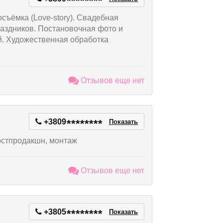
*
*
*
*
*
*
*
*
ъёмка (Love-story). Свадебная
раздников. Постановочная фото и
. Художественная обработка
Отзывов еще нет
+3809
*
*
*
*
*
*
*
*
Показать
остпродакшн, монтаж
Отзывов еще нет
+3805
*
*
*
*
*
*
*
*
Показать