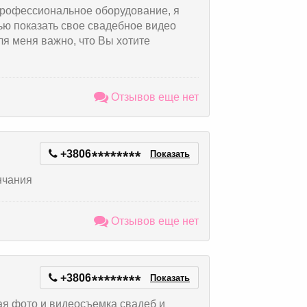
рофессиональное оборудование, я
тью показать свое свадебное видео
для меня важно, что Вы хотите
Отзывов еще нет
+3806
*
*
*
*
*
*
*
*
Показать
нчания
Отзывов еще нет
+3806
*
*
*
*
*
*
*
*
Показать
ая фото и видеосъемка свадеб и