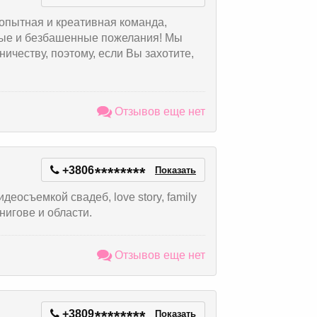
 опытная и креативная команда,
ные и безбашенные пожелания! Мы
ичеству, поэтому, если Вы захотите,
Отзывов еще нет
+3806
*
*
*
*
*
*
*
*
Показать
еосъемкой свадеб, love story, family
нигове и области.
Отзывов еще нет
+3809
*
*
*
*
*
*
*
*
Показать