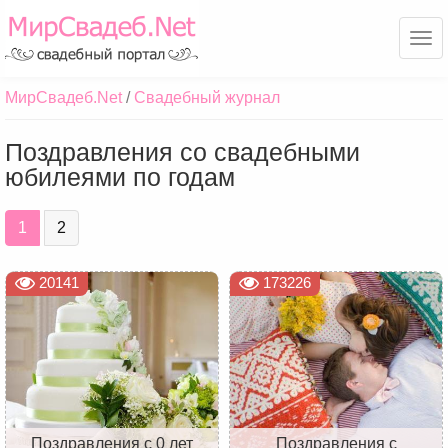
Ме
МирСвадеб.Net
Свадебный журнал
Поздравления со свадебными
юбилеями по годам
1
2
20141
173226
Поздравления с 0 лет
Поздравления с