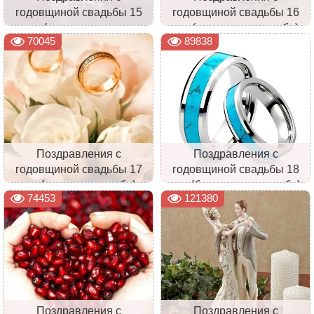
годовщиной свадьбы 15
годовщиной свадьбы 16
лет (хрустальная или
лет (топазовая свадьба)
70045
89838
стеклянная свадьба)
Поздравления с
Поздравления с
годовщиной свадьбы 17
годовщиной свадьбы 18
лет (розовая свадьба)
лет (бирюзовая свадьба)
74453
121380
Поздравления с
Поздравления с