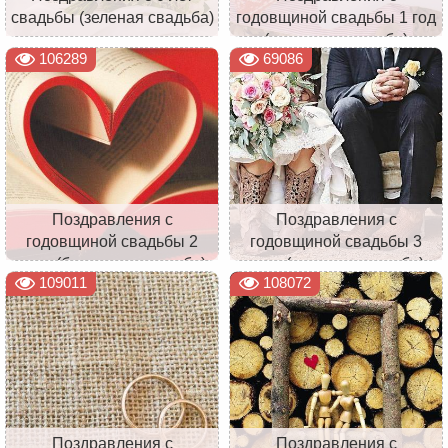
свадьбы (зеленая свадьба)
годовщиной свадьбы 1 год
(ситцевая свадьба)
106289
69086
Поздравления с
Поздравления с
годовщиной свадьбы 2
годовщиной свадьбы 3
года (бумажная свадьба)
года (кожаная свадьба)
109011
108072
Поздравления с
Поздравления с