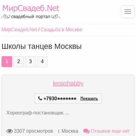
Ме
МирСвадеб.Net
Свадьба в Москве
Школы танцев Москвы
1
2
3
4
lenashabby
+7930
*
*
*
*
*
*
*
Показать
Хореограф-постановщик. ...
3307 просмотров
г. Москва
Отзывов еще нет