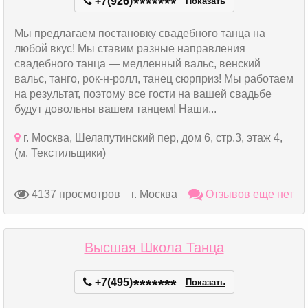
+7(926)
*
*
*
*
*
*
*
Показать
Мы предлагаем постановку свадебного танца на
любой вкус! Мы ставим разные направления
свадебного танца — медленный вальс, венский
вальс, танго, рок-н-ролл, танец сюрприз! Мы работаем
на результат, поэтому все гости на вашей свадьбе
будут довольны вашем танцем! Наши...
г. Москва, Шелапутинский пер, дом 6, стр.3, этаж 4,
(м. Текстильщики)
4137 просмотров
г. Москва
Отзывов еще нет
Высшая Школа Танца
+7(495)
*
*
*
*
*
*
*
Показать