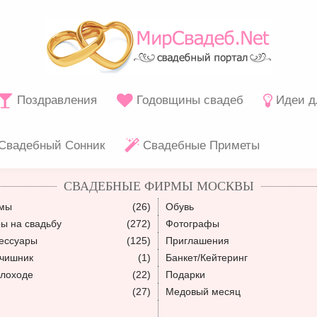
Поздравления
Годовщины свадеб
Идеи д
Свадебный Сонник
Свадебные Приметы
СВАДЕБНЫЕ ФИРМЫ МОСКВЫ
юмы
(26)
Обувь
ы на свадьбу
(272)
Фотографы
ессуары
(125)
Приглашения
ьчишник
(1)
Банкет/Кейтеринг
плоходе
(22)
Подарки
(27)
Медовый месяц