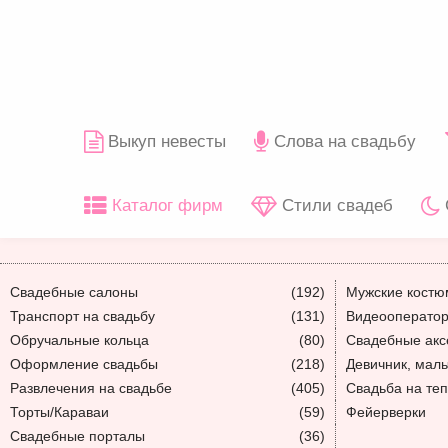
Выкуп невесты
Слова на свадьбу
Каталог фирм
Стили свадеб
Свадебные салоны
(192)
Мужские кост
Транспорт на свадьбу
(131)
Видеооператор
Обручальные кольца
(80)
Свадебные акс
Оформление свадьбы
(218)
Девичник, мал
Развлечения на свадьбе
(405)
Свадьба на те
Торты/Караваи
(59)
Фейерверки
Свадебные порталы
(36)