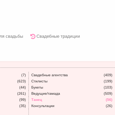
ля свадьбы
Свадебные традиции
(7)
Свадебные агентства
(409)
(623)
Стилисты
(199)
(44)
Букеты
(103)
(261)
Ведущие/тамада
(509)
(99)
Танец
(56)
(35)
Консультации
(26)