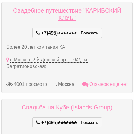
Свадебное путешествие "КАРИБСКИЙ
КЛУБ"
+7(495)
*
*
*
*
*
*
*
Показать
Более 20 лет компания КА
г. Москва, 2-й Донской пр. , 10/2, (м.
Багратионовская)
4001 просмотр
г. Москва
Отзывов еще нет
Свадьба на Кубе (Islands Group)
+7(495)
*
*
*
*
*
*
*
Показать