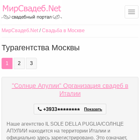
Ме
МирСвадеб.Net
Свадьба в Москве
Турагентства Москвы
1
2
3
"Солнце Апулии" Организация свадеб в
Италии
+3933
*
*
*
*
*
*
*
*
Показать
Наше агентство IL SOLE DELLA PUGLIA/СОЛНЦЕ
АПУЛИИ находится на территории Италии и
официально здесь зарегистрировано. Это означает,