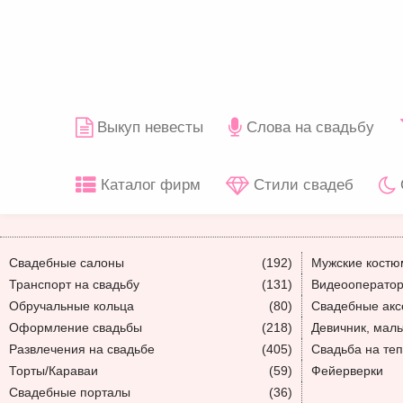
Выкуп невесты
Слова на свадьбу
Каталог фирм
Стили свадеб
Свадебные салоны
(192)
Мужские кост
Транспорт на свадьбу
(131)
Видеооператор
Обручальные кольца
(80)
Свадебные акс
Оформление свадьбы
(218)
Девичник, мал
Развлечения на свадьбе
(405)
Свадьба на те
Торты/Караваи
(59)
Фейерверки
Свадебные порталы
(36)