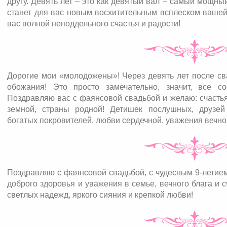
другу. Девять лет – это как девятый вал – самый мощны
станет для вас новым восхитительным всплеском вашей
вас волной неподдельного счастья и радости!
Дорогие мои «молодожены»! Через девять лет после сва
обожания! Это просто замечательно, значит, все с
Поздравляю вас с фаянсовой свадьбой и желаю: счастья
земной, страны родной! Детишек послушных, друзей
богатых покровителей, любви сердечной, уважения вечно, 
Поздравляю с фаянсовой свадьбой, с чудесным 9-летие
доброго здоровья и уважения в семье, вечного блага и
светлых надежд, яркого сияния и крепкой любви!