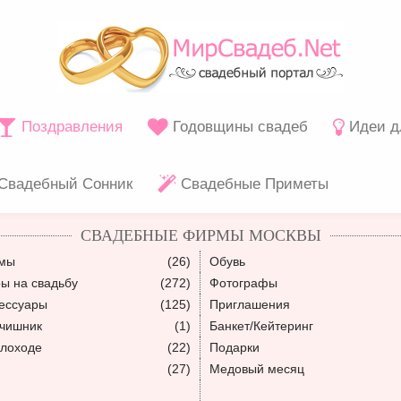
Поздравления
Годовщины свадеб
Идеи д
Свадебный Сонник
Свадебные Приметы
СВАДЕБНЫЕ ФИРМЫ МОСКВЫ
юмы
(26)
Обувь
ы на свадьбу
(272)
Фотографы
ессуары
(125)
Приглашения
ьчишник
(1)
Банкет/Кейтеринг
плоходе
(22)
Подарки
(27)
Медовый месяц