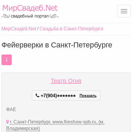
Ме
МирСвадеб.Net
Свадьба в Санкт-Петербурге
Фейерверки в Санкт-Петербурге
1
Театр Огня
+7(904)
*
*
*
*
*
*
*
Показать
ФАЕ
г. Санкт-Петербург, www.fireshow-spb.ru, (м.
Владимирская)