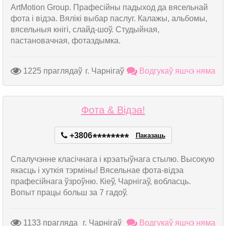
ArtMotion Group. Прафесійны падыход да вясельнай
фота і відэа. Вялікі выбар паслуг. Калажы, альбомы,
вясельныя кнігі, слайд-шоў. Студыйная,
пастановачная, фотаздымка.
1225 праглядаў
г. Чарнігаў
Водгукаў яшчэ няма
Фота & Відэа!
+3806
*
*
*
*
*
*
*
*
Паказаць
Спалучэнне класічнага і крэатыўнага стылю. Высокую
якасць і хуткія тэрміны! Вясельнае фота-відэа
прафесійнага ўзроўню. Кіеў, Чарнігаў, вобласць.
Вопыт працы больш за 7 гадоў.
1133 прагляда
г. Чарнігаў
Водгукаў яшчэ няма