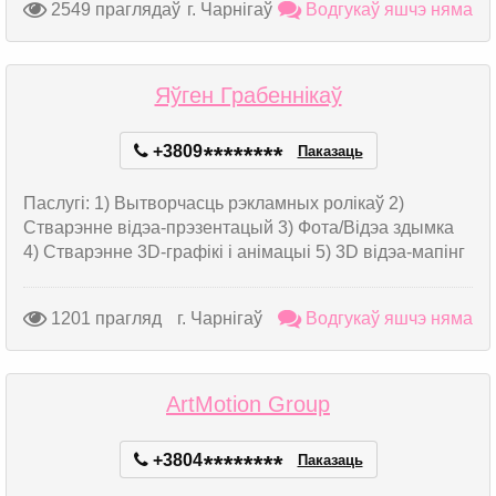
2549 праглядаў
г. Чарнігаў
Водгукаў яшчэ няма
Яўген Грабеннікаў
+3809
*
*
*
*
*
*
*
*
Паказаць
Паслугі: 1) Вытворчасць рэкламных ролікаў 2)
Стварэнне відэа-прэзентацый 3) Фота/Відэа здымка
4) Стварэнне 3D-графікі і анімацыі 5) 3D відэа-мапінг
1201 прагляд
г. Чарнігаў
Водгукаў яшчэ няма
ArtMotion Group
+3804
*
*
*
*
*
*
*
*
Паказаць