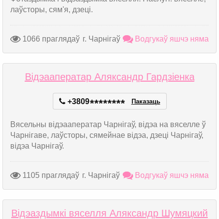
лаўсторы, сям'я, дзеці.
1066 праглядаў
г. Чарнігаў
Водгукаў яшчэ няма
Відэааператар Аляксандр Гардзіенка
+3809
*
*
*
*
*
*
*
*
Паказаць
Вясельны відэааператар Чарнігаў, відэа на вяселле ў
Чарнігаве, лаўсторы, сямейнае відэа, дзеці Чарнігаў,
відэа Чарнігаў.
1105 праглядаў
г. Чарнігаў
Водгукаў яшчэ няма
Відэаздымкі вяселля Аляксандр Шумяцкий