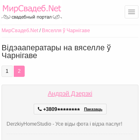
Ме
МирСвадеб.Net
Вяселля ў Чарнігаве
Відэааператары на вяселле ў
Чарнігаве
1
2
Андрэй Дзерзкі
+3809
*
*
*
*
*
*
*
*
Паказаць
DerzkiyHomeStudio - Усе віды фота і відэа паслуг!