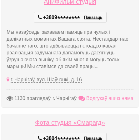
АниФильм студыя
+3809
*
*
*
*
*
*
*
*
Паказаць
Мы назаўседы захаваем памяць пра чулых і
далікатных момантах Вашага свята. Нестандартнае
бачанне таго, што адбываецца і стоадсоткавая
рэалізацыя задуманага дапамогуць дасягнуць
ўзрушаючага выніку, аб якім многія могуць толькі
марыць! Мы ставімся да сваей працы...
г. Чарнігаў, вул. Шаўчэнкі, д. 16
1130 праглядаў
г. Чарнігаў
Водгукаў яшчэ няма
Фота студыя «Смарагд»
+3804
*
*
*
*
*
*
*
*
Паказаць