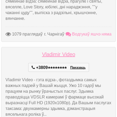
сямейнае відэа: сямейнае відэа, прагулкі і святы,
вяселле, Love Story, юбілеі, дні нараджэння, ""у
чаканні цуду"", выпіска з радзільні, хрышчэнне,
вянчанне.
1079 праглядаў
г. Чарнігаў
Водгукаў яшчэ няма
Vladimir Video
+3809
*
*
*
*
*
*
*
*
Паказаць
Vladimir Video - гэта відэа-, фотаздымка самых
важных падзей у Вашай жыцця. Ужо 10 гадоў мы
працуем на рынку ўрачыстых паслуг. Здымка
праводзіцца VDSLR камерамі ў фармаце высокай
выразнасці Full HD (1920x1080p). Да Вашым паслугах
таксама: двухкамерны здымка, дэманстрацыя
вясельнага роліка ў...