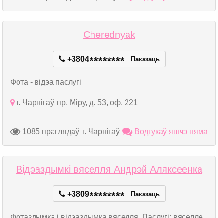
Cherednyak
+3804
*
*
*
*
*
*
*
*
Паказаць
Фота - відэа паслугі
г. Чарнігаў, пр. Міру, д. 53, оф. 221
1085 праглядаў
г. Чарнігаў
Водгукаў яшчэ няма
Відэаздымкі вяселля Андрэй Аляксеенка
+3809
*
*
*
*
*
*
*
*
Паказаць
Фотаздымка і відэаздымка вяселля. Паслугі: вяселле,