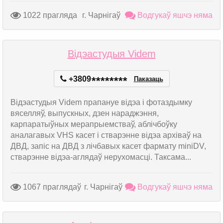
1022 прагляда
г. Чарнігаў
Водгукаў яшчэ няма
Відэастудыя Videm
+3809
*
*
*
*
*
*
*
*
Паказаць
Відэастудыя Videm прапануе відэа і фотаздымку
вяселляў, выпускных, дзен нараджэння,
карпаратыўных мерапрыемстваў, аблічбоўку
аналагавых VHS касет і стварэнне відэа архіваў на
ДВД, запіс на ДВД з лічбавых касет фармату miniDV,
стварэнне відэа-аглядаў нерухомасці. Таксама...
1067 праглядаў
г. Чарнігаў
Водгукаў яшчэ няма