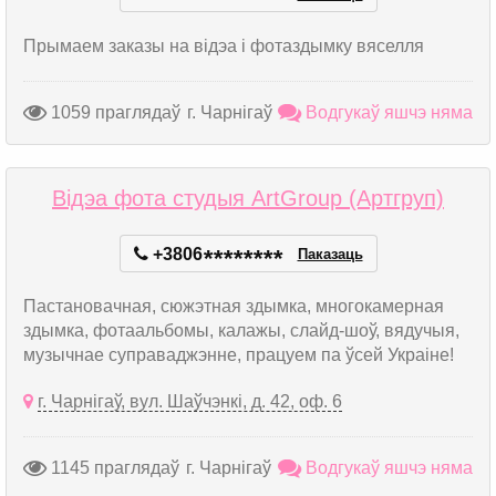
Прымаем заказы на відэа і фотаздымку вяселля
1059 праглядаў
г. Чарнігаў
Водгукаў яшчэ няма
Відэа фота студыя ArtGroup (Артгруп)
+3806
*
*
*
*
*
*
*
*
Паказаць
Пастановачная, сюжэтная здымка, многокамерная
здымка, фотаальбомы, калажы, слайд-шоў, вядучыя,
музычнае суправаджэнне, працуем па ўсей Украіне!
г. Чарнігаў, вул. Шаўчэнкі, д. 42, оф. 6
1145 праглядаў
г. Чарнігаў
Водгукаў яшчэ няма