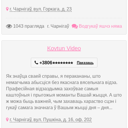
г. Чарнігаў, вул. Горкага, д. 23
1043 прагляда
г. Чарнігаў
Водгукаў яшчэ няма
Kovtun Video
+3806
*
*
*
*
*
*
*
*
Паказаць
Як знаўца сваей справы, я перакананы, што
немагчыма абысціся без якаснага вясельнага відэа.
Прафесійная відэаздымка захоўвае самыя
каштоўныя і прыгожыя моманты Вашай жыцця. А што
ж можа быць важней, чым захаваць хараство сцэн і
гукаў самага значнага ў Вашым жыцці дня – дня...
г. Чарнігаў, вул. Пушкіна, д. 16, оф. 202