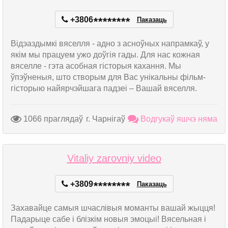
+3806
*
*
*
*
*
*
*
*
Паказаць
Відэаздымкі вяселля - адно з асноўных напрамкаў, у
якім мы працуем ужо доўгія гады. Для нас кожная
вяселле - гэта асобная гісторыя кахання. Мы
ўпэўненыя, што створым для Вас унікальны фільм-
гісторыю найярчэйшага падзеі – Вашай вяселля.
1066 праглядаў
г. Чарнігаў
Водгукаў яшчэ няма
Vitaliy zarovniy video
+3809
*
*
*
*
*
*
*
*
Паказаць
Захавайце самыя шчаслівыя моманты вашай жыцця!
Падарыце сабе і блізкім новыя эмоцыі! Вясельная і