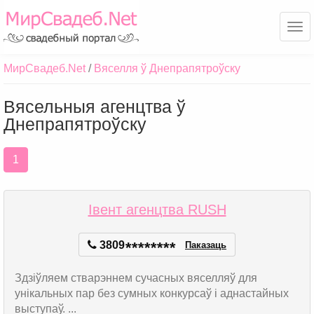
Ме
МирСвадеб.Net
Вяселля ў Днепрапятроўску
Вясельныя агенцтва ў
Днепрапятроўску
1
Івент агенцтва RUSH
3809
*
*
*
*
*
*
*
*
Паказаць
Здзіўляем стварэннем сучасных вяселляў для
унікальных пар без сумных конкурсаў і аднастайных
выступаў. ...