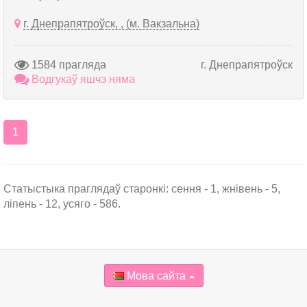
г. Днепрапятроўск, , (м. Вакзальна)
1584 прагляда
г. Днепрапятроўск
Водгукаў яшчэ няма
1
Статыстыка праглядаў старонкі: сення - 1, жнівень - 5,
ліпень - 12, усяго - 586.
Мова сайта