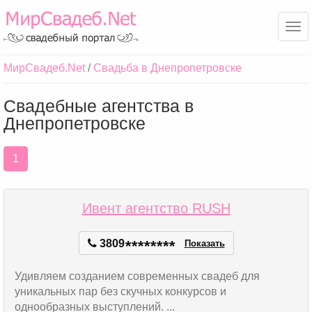
Ме
МирСвадеб.Net
Свадьба в Днепропетровске
Свадебные агентства в
Днепропетровске
1
Ивент агентство RUSH
3809
*
*
*
*
*
*
*
*
Показать
Удивляем созданием современных свадеб для
уникальных пар без скучных конкурсов и
однообразных выступлений. ...