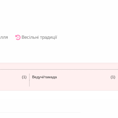
ілля
Весільні традиції
(1)
Ведучі/тамада
(1)