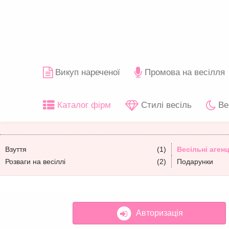
Викуп нареченої
Промова на весілля
Каталог фірм
Стилі весіль
Ве
Взуття
(1)
Весільні агенц
Розваги на весіллі
(2)
Подарунки
Авторизація