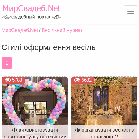
Ме
МирСвадеб.Net
Весільний журнал
Стилі оформлення весіль
1
5783
5682
Як використовувати
Як організувати весілля в
повітряні кулі у весільному
стилі лофт?