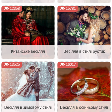
12358
15781
Китайське весілля
Весілля в стилі рустик
13525
16017
Весілля в зимовому стилі
Весілля в осінньому стилі