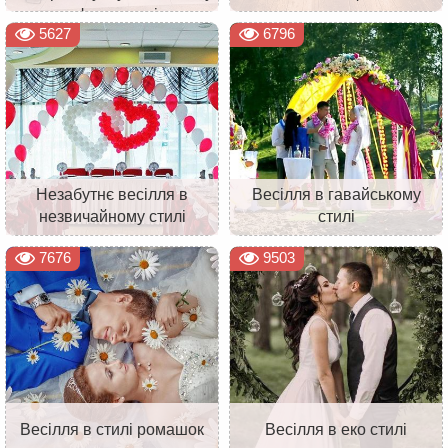
оформленні
5627
6796
Незабутнє весілля в
Весілля в гавайському
незвичайному стилі
стилі
7676
9503
Весілля в стилі ромашок
Весілля в еко стилі