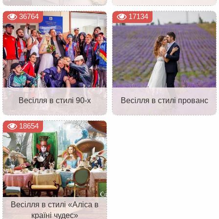
36764
17134
Весілля в стилі 90-х
Весілля в стилі прованс
18654
Весілля в стилі «Аліса в
країні чудес»