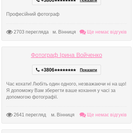
+3806
*
*
*
*
*
*
*
*
Показати
Професійний фотограф
2703 перегляда
м. Вінниця
Ще немає відгуків
Фотограф Ірина Войченко
+3806
*
*
*
*
*
*
*
*
Показати
Час кохати! Любіть один одного, незважаючи ні на що!
Я допоможу Вам зберегти ваше кохання у часі за
допомогою фотографії.
2641 перегляд
м. Вінниця
Ще немає відгуків