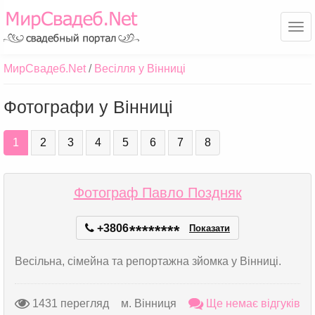
Ме
МирСвадеб.Net
Весілля у Вінниці
Фотографи у Вінниці
1
2
3
4
5
6
7
8
Фотограф Павло Поздняк
+3806
*
*
*
*
*
*
*
*
Показати
Весільна, сімейна та репортажна зйомка у Вінниці.
1431 перегляд
м. Вінниця
Ще немає відгуків