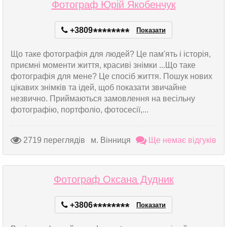
Фотограф Юрій Якобенчук
+3809
*
*
*
*
*
*
*
*
Показати
Що таке фотографія для людей? Це пам'ять і історія,
приємні моменти життя, красиві знімки ...Що таке
фотографія для мене? Це спосіб життя. Пошук нових
цікавих знімків та ідей, щоб показати звичайне
незвично. Приймаються замовлення на весільну
фотографію, портфоліо, фотосесії,...
2719 переглядів
м. Вінниця
Ще немає відгуків
Фотограф Оксана Дудник
+3806
*
*
*
*
*
*
*
*
Показати