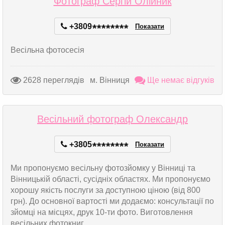
Фотограф Сергій Олійник
+3809
*
*
*
*
*
*
*
*
Показати
Весільна фотосесія
2628 переглядів
м. Вінниця
Ще немає відгуків
Весільний фотограф Олександр
+3805
*
*
*
*
*
*
*
*
Показати
Ми пропонуємо весільну фотозйомку у Вінниці та
Вінницькій області, сусідніх областях. Ми пропонуємо
хорошу якість послуги за доступною ціною (від 800
грн). До основної вартості ми додаємо: консультації по
зйомці на місцях, друк 10-ти фото. Виготовлення
весільних фотокниг....