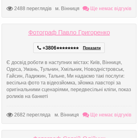
2488 переглядів
м. Вінниця
Ще немає відгуків
Фотограф Павло Григоренко
+3806
*
*
*
*
*
*
*
*
Показати
Є досвід роботи в наступних містах: Київ, Вінниця,
Одеса, Умань, Тульчин, Хмільник, Новодністровськ,
Гайсин, Ладижин, Тальне, Ми надаємо такі послуги:
весільна фото та відеозйомка, зйомка лавсторі за
оригінальними сценаріями, передвесільні кліпи, показ
роликів на банкеті
2682 перегляда
м. Вінниця
Ще немає відгуків