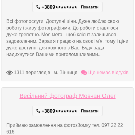
+3809
*
*
*
*
*
*
*
*
Показати
Всі фотопослуги. Доступні ціни. Дуже люблю свою
роботу і живу фотографіями. До роботи ставлюся
дуже трепетно. Моя мета - щоб клієнт залишився
задоволеним. Зараз я працюю на своє ім'я, тому і ціни
дуже доступні для кожного з Вас. Буду рада
надихнутися Вашими приголомшливими...
1311 переглядів
м. Вінниця
Ще немає відгуків
Весільний фотограф Мовчан Олег
+3809
*
*
*
*
*
*
*
*
Показати
Приймаю замовлення на фотозйомку тел. 097 22 22
616