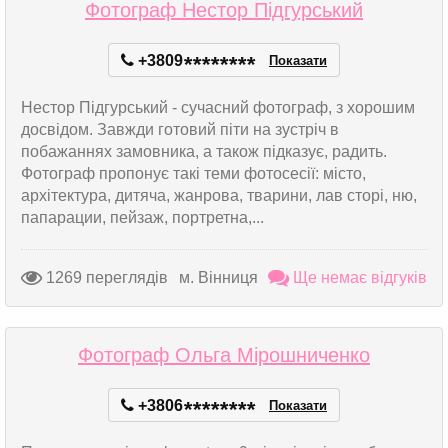
Фотограф Нестор Підгурський
+3809
*
*
*
*
*
*
*
*
Показати
Нестор Підгурський - сучасний фотограф, з хорошим
досвідом. Завжди готовий піти на зустріч в
побажаннях замовника, а також підказує, радить.
Фотограф пропонує такі теми фотосесії: місто,
архітектура, дитяча, жанрова, тварини, лав сторі, ню,
папарации, пейзаж, портретна,...
1269 переглядів
м. Вінниця
Ще немає відгуків
Фотограф Ольга Мірошниченко
+3806
*
*
*
*
*
*
*
*
Показати