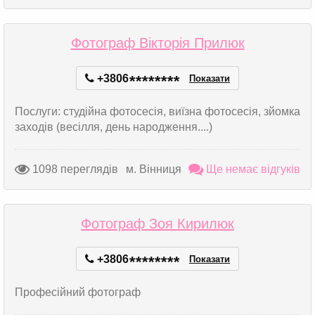
Фотограф Вікторія Прилюк
+3806
*
*
*
*
*
*
*
*
Показати
Послуги: студійна фотосесія, виїзна фотосесія, зйомка
заходів (весілля, день народження....)
1098 переглядів
м. Вінниця
Ще немає відгуків
Фотограф Зоя Кирилюк
+3806
*
*
*
*
*
*
*
*
Показати
Професійний фотограф