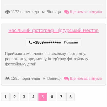
1172 перегляда
м. Вінниця
Ще немає відгуків
Весільний фотограф Підгурський Нестор
+3809
*
*
*
*
*
*
*
*
Показати
Приймаю замовлення на весільну, портретну,
репортажну, предметну, інтер'єрну фотозйомку,
фотозйомку дітей
1295 переглядів
м. Вінниця
Ще немає відгуків
1
2
3
4
5
6
7
8