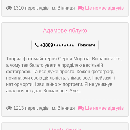
1310 переглядів
м. Вінниця
Ще немає відгуків
Адамове яблуко
+3809
*
*
*
*
*
*
*
*
Показати
Творча фотомайстерня Сергія Мороза. Ви запитаєте,
а чому так багато уваги я приділяю весільній
фотографії. Та все дуже просто. Кожен фотограф,
починаючи свою діяльність, знімає все. І пейзажі, і
натюрморти, і звичайно ж портрети. Я не уникнув
аналогічної долі. Знімав все. Але...
1213 переглядів
м. Вінниця
Ще немає відгуків