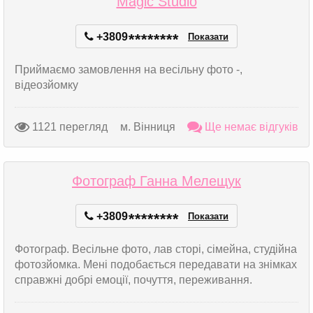
Magic Studio
+3809
*
*
*
*
*
*
*
*
Показати
Приймаємо замовлення на весільну фото -,
відеозйомку
1121 перегляд
м. Вінниця
Ще немає відгуків
Фотограф Ганна Мелещук
+3809
*
*
*
*
*
*
*
*
Показати
Фотограф. Весільне фото, лав сторі, сімейна, студійна
фотозйомка. Мені подобається передавати на знімках
справжні добрі емоції, почуття, переживання.