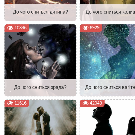
До чого сниться дитина?
До чого сниться коли
10346
6929
До чого сниться зрада?
До чого сниться вагітн
11616
42048