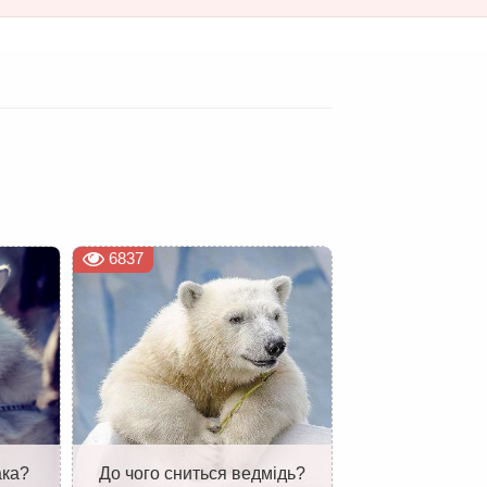
6837
ака?
До чого сниться ведмідь?