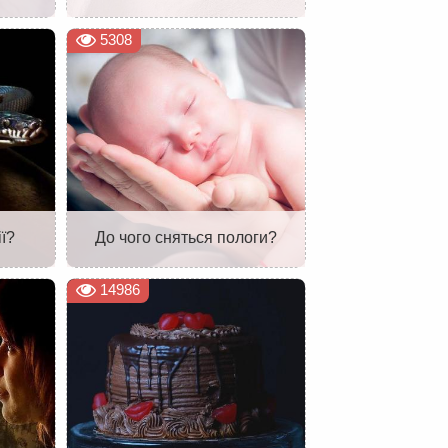
5308
ї?
До чого сняться пологи?
14986