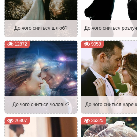
До чого сниться шлюб?
До чого сниться розлу
12872
9058
До чого сниться чоловік?
До чого сниться наре
26807
36329