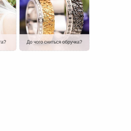
та?
До чого сниться обручка?