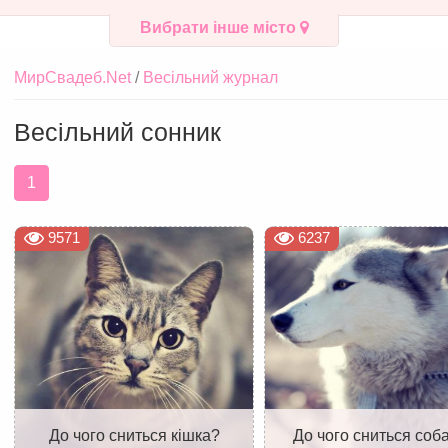
Вибрати інше місто
МирСвадеб.Net
Весільний журнал
Весільний сонник
1
9571
6237
До чого сниться кішка?
До чого сниться соб