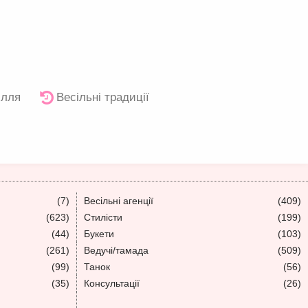
ілля
Весільні традиції
(7)
Весільні агенції
(409)
(623)
Стилісти
(199)
(44)
Букети
(103)
(261)
Ведучі/тамада
(509)
(99)
Танок
(56)
(35)
Консультації
(26)