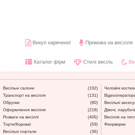
Викуп нареченої
Промова на весілля
Каталог фірм
Стилі весіль
Ве
Весільні салони
(192)
Чоловічі костю
Транспорт на весілля
(131)
Відеооператори
Обручки
(80)
Весільні аксес
Оформлення весілля
(218)
Дівочі, парубочі
Розваги на весіллі
(405)
Весілля на теп
Торти/Короваї
(59)
Феєрверки
Весільні портали
(36)