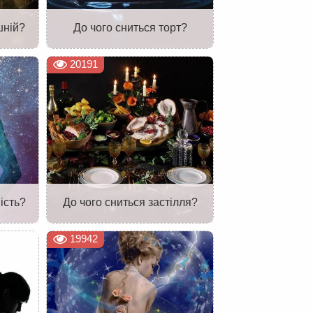
шній?
До чого сниться торт?
20191
ість?
До чого сниться застілля?
19942