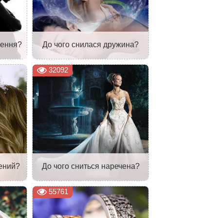
чення?
До чого снилася дружина?
32092
чений?
До чого сниться наречена?
55761