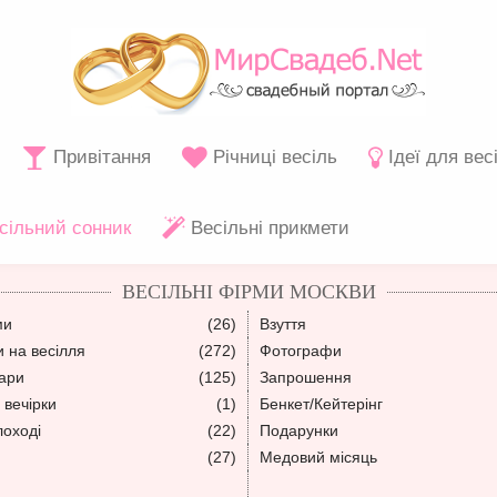
Привітання
Річниці весіль
Ідеї для вес
сільний сонник
Весільні прикмети
ВЕСІЛЬНІ ФІРМИ МОСКВИ
ми
(26)
Взуття
 на весілля
(272)
Фотографи
уари
(125)
Запрошення
 вечірки
(1)
Бенкет/Кейтерінг
лоході
(22)
Подарунки
(27)
Медовий місяць