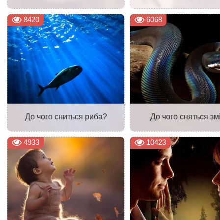
8420
6068
До чого сниться риба?
До чого сняться змі
4933
10423