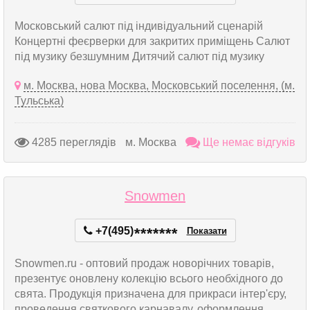
Московський салют під індивідуальний сценарій
Концертні феєрверки для закритих приміщень Салют
під музику безшумним Дитячий салют під музику
м. Москва, нова Москва, Московський поселення, (м.
Тульська)
4285 переглядів
м. Москва
Ще немає відгуків
Snowmen
+7(495)
*
*
*
*
*
*
*
Показати
Snowmen.ru - оптовий продаж новорічних товарів,
презентує оновлену колекцію всього необхідного до
свята. Продукція призначена для прикраси інтер'єру,
проведення святкового карнавалу, оформлення