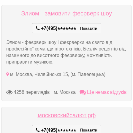
Элиом - замовити феєрверк шоу
+7(495)
*
*
*
*
*
*
*
Показати
Элиом - феєрверк шоу і феєрверки на свято від
професійної команди піротехніків. Безліч рецептів від
наземного до висотного феєрверку, можливість
приправити музикою.
м. Москва, Челябінська 15, (м. Павелецька)
4258 переглядів
м. Москва
Ще немає відгуків
московскийсалют.рф
+7(495)
*
*
*
*
*
*
*
Показати