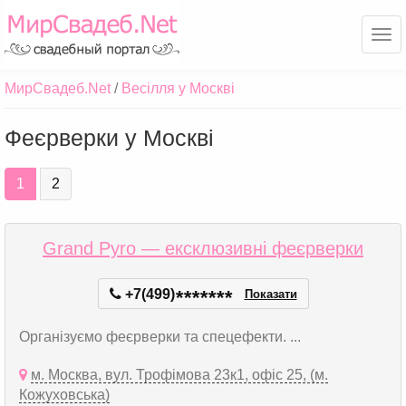
Ме
МирСвадеб.Net
Весілля у Москві
Феєрверки у Москві
1
2
Grand Pyro — ексклюзивні феєрверки
+7(499)
*
*
*
*
*
*
*
Показати
Організуємо феєрверки та спецефекти. ...
м. Москва, вул. Трофімова 23к1, офіс 25, (м.
Кожуховська)