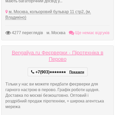
мають багаторічний досвід у...
м. Москва, кольоровий бульвар 11 стр2, (м.
Владикіно)
4277 переглядів
м. Москва
Ще немає відгуків
Bengaliya.ru Феєрверки - Піротехніка в
Перово
+7(903)
*
*
*
*
*
*
*
Показати
Тільки у нас ви можете придбати феєрверки для
гарного настрою в перово. Графік роботи щодня.
Доставка по москві безкоштовно. Оптовий і
роздрібний продаж піротехніки, + широка агентська
мережа