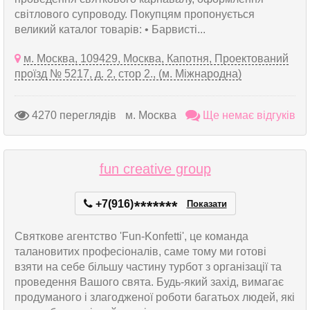
світлового супроводу. Покупцям пропонується
великий каталог товарів: • Барвисті...
м. Москва, 109429, Москва, Капотня, Проектований
проїзд № 5217, д. 2, стор 2., (м. Міжнародна)
4270 переглядів
м. Москва
Ще немає відгуків
fun creative group
+7(916)
*
*
*
*
*
*
*
Показати
Святкове агентство 'Fun-Konfetti', це команда
талановитих професіоналів, саме тому ми готові
взяти на себе більшу частину турбот з організації та
проведення Вашого свята. Будь-який захід, вимагає
продуманого і злагодженої роботи багатьох людей, які