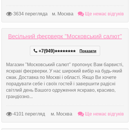
3634 перегляда
м. Москва
Ще немає відгуків
Весільний феєрверк "Московський салют"
+7(949)
*
*
*
*
*
*
*
*
Показати
Магазин "Московський салют" пропонує Вам барвисті,
яскраві феєрверки. У нас широкий вибір на будь-який
смак. Доставка по Москві і області. Якщо Ви хочете
порадувати себе і своїх гостей і завершити радісні
світлий день Вашого одруження яскраво, красиво,
грандіозно...
4101 перегляд
м. Москва
Ще немає відгуків