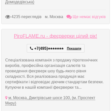
Домодедівська)
4235 переглядів
м. Москва
Ще немає відгуків
PiroFLAME.ru - феєрверки цілий рік!
+7(495)
*
*
*
*
*
*
*
Показати
Спеціалізована компанія з продажу піротехнічних
виробів, професійна організація салютів та
проведення феєрверк шоу будь-якого рівня
складності. Вся реалізована продукція має
сертифікати і відповідає діючим стандартам безпеки.
Купуючи в нашій компанії феєрверки та...
м. Москва, Дмитрівське шосе 100, (м. Проспект
Миру)