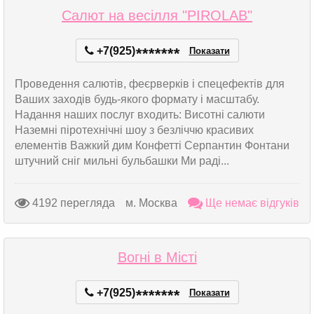
Салют на весілля "PIROLAB"
+7(925)
*
*
*
*
*
*
*
Показати
Проведення салютів, феєрверків і спецефектів для
Ваших заходів будь-якого формату і масштабу.
Надання наших послуг входить: Висотні салюти
Наземні піротехнічні шоу з безліччю красивих
елементів Важкий дим Конфетті Серпантин Фонтани
штучний сніг мильні бульбашки Ми раді...
4192 перегляда
м. Москва
Ще немає відгуків
Вогні в Місті
+7(925)
*
*
*
*
*
*
*
Показати