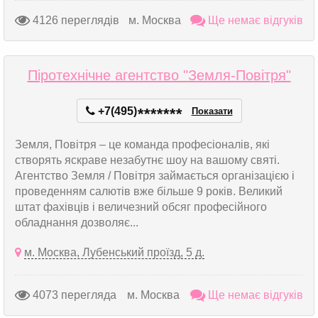
4126 переглядів
м. Москва
Ще немає відгуків
Піротехнічне агентство "Земля-Повітря"
+7(495)
*
*
*
*
*
*
*
Показати
Земля, Повітря – це команда професіоналів, які
створять яскраве незабутнє шоу на вашому святі.
Агентство Земля / Повітря займається організацією і
проведенням салютів вже більше 9 років. Великий
штат фахівців і величезний обсяг професійного
обладнання дозволяє...
м. Москва, Лубенський проїзд, 5 д.
4073 перегляда
м. Москва
Ще немає відгуків