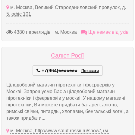
м. Москва, Великий Староданиловский провулок, д.
5, офіс 101
4380 переглядів
м. Москва
Ще немає відгуків
Салют Росії
+7(964)
*
*
*
*
*
*
*
Показати
Цілодобовий магазин піротехніки і феєрверків у
Москві: Запрошуємо Вас а цілодобовий магазин
піротехніки і феєрверків у москві. У нашому магазині
піротехніки, Ви можете придбати батареї салютів,
римські свічки, питарды, хлопавки, бенгальські вогні, а
також придбати...
м. Москва, http://www.salut-rossii.ru/show/, (м.